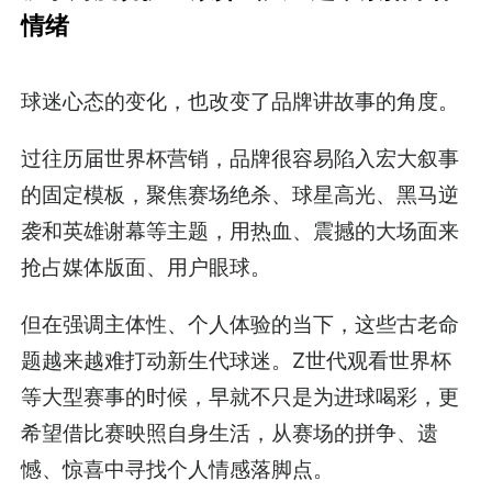
情绪
球迷心态的变化，也改变了品牌讲故事的角度。
过往历届世界杯营销，品牌很容易陷入宏大叙事
的固定模板，聚焦赛场绝杀、球星高光、黑马逆
袭和英雄谢幕等主题，用热血、震撼的大场面来
抢占媒体版面、用户眼球。
但在强调主体性、个人体验的当下，这些古老命
题越来越难打动新生代球迷。Z世代观看世界杯
等大型赛事的时候，早就不只是为进球喝彩，更
希望借比赛映照自身生活，从赛场的拼争、遗
憾、惊喜中寻找个人情感落脚点。