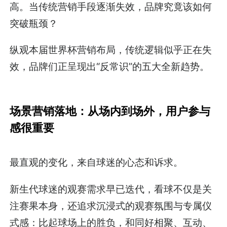
高。当传统营销手段逐渐失效，品牌究竟该如何
突破瓶颈？
纵观本届世界杯营销布局，传统逻辑似乎正在失
效，品牌们正呈现出“反常识”的五大全新趋势。
场景营销落地：从场内到场外，用户参与
感很重要
最直观的变化，来自球迷的心态和诉求。
新生代球迷的观赛需求早已迭代，看球不仅是关
注赛果本身，还追求沉浸式的观赛氛围与专属仪
式感：比起球场上的胜负，和同好相聚、互动、