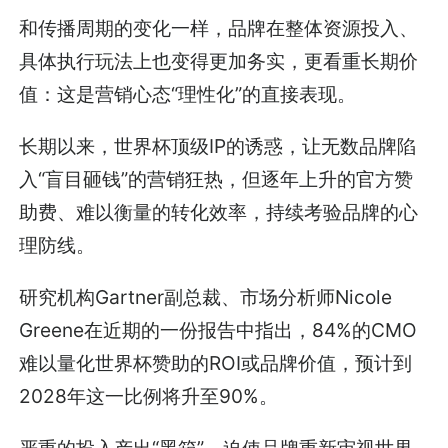
和传播周期的变化一样，品牌在整体资源投入、
具体执行玩法上也变得更加务实，更看重长期价
值：这是营销心态“理性化”的直接表现。
长期以来，世界杯顶级IP的诱惑，让无数品牌陷
入“盲目砸钱”的营销狂热，但逐年上升的官方赞
助费、难以衡量的转化效率，持续考验品牌的心
理防线。
研究机构Gartner副总裁、市场分析师Nicole
Greene在近期的一份报告中指出，84%的CMO
难以量化世界杯赞助的ROI或品牌价值，预计到
2028年这一比例将升至90%。