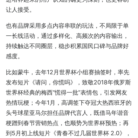
让人接受。
也有品牌采用多点内容串联的玩法，不局限于单
一长线活动，通过多样化、高频次的内容输出，
持续触达不同圈层，稳步积累国民口碑与品牌好
感度。
比如蒙牛，去年12月世界杯小组赛抽签时，率先
发布短片《请问，你慌吗》，致敬2018年俄罗斯
世界杯经典的梅西“慌得一批”表情包，引发网友
热情玩梗；今年1月，高调签下夺冠大热西班牙的
头号球星亚马尔担任品牌代言人，既借马年谐音
梗蹭到春节营销热点，也顺势为世界杯预热；再
到5月初上线短片《青春不过几届世界杯 2.0》，