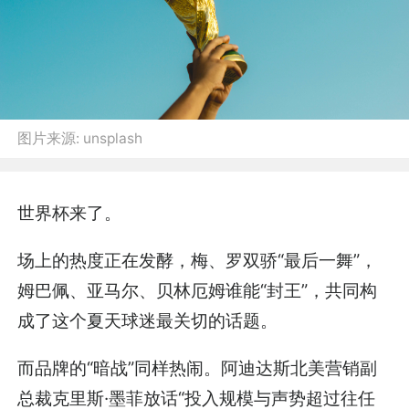
图片来源:
unsplash
世界杯来了。
场上的热度正在发酵，梅、罗双骄“最后一舞”，
姆巴佩、
亚马尔
、贝林厄姆谁能“封王”，共同构
成了这个夏天球迷最关切的话题。
而品牌的“暗战”同样热闹。阿迪达斯北美营销副
总裁克里斯·墨菲放话“投入规模与声势超过往任