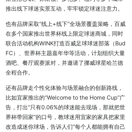
推出线下球迷实景互动，牢牢锁定球迷注意力。
也有品牌采取“线上+线下”全场景覆盖策略，百威
在多个国家推出世界杯线上限定球迷商城，同时
联合活动机构WINK打造百威足球球迷部落（Bud
FC）、世界杯主题嘉年华等活动，计划组织大量
酒吧、餐厅观赛派对，并邀请了挪威球星哈兰德
全程合作。
还有品牌走个性化体验与场景融合的创新路线，
比如宜家推出的“Welcome to the Home Cup”广
告，打出“只有0.06%的球迷能去现场，那就把世
界杯带回家”的口号，教球迷用宜家的家具把家里
改造成迷你球场，告诉人们“每个人都能拥有自己