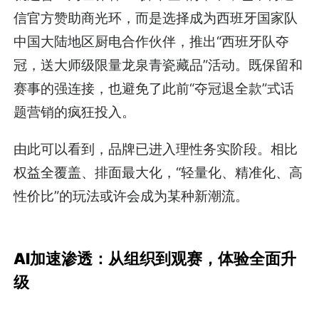
信官方赞助商光环，而是选择成为西班牙国家队
中国大陆地区厨电合作伙伴，推出“西班牙队夺
冠，送大师级限量龙泉青瓷藏品”活动。既保留和
赛事的强连接，也避免了此前“夺冠退全款”式话
题营销的疯狂投入。
由此可以看到，品牌已进入理性务实阶段。相比
权益全覆盖、排面最大化，“轻量化、精准化、高
性价比”的玩法或许会成为某种新潮流。
AI加速渗透：从组织到观赛，体验全面升
级