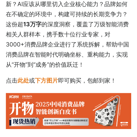
新？AI应该从哪里切入企业核心能力？品牌如何
在不确定的环境中，构建可持续的长期竞争力？
这份超
13万字
的深度洞察，覆盖了万级智能消费
相关人群样本，携手数十位行业专家，对
3000+消费品牌企业进行了系统拆解，帮助中国
消费品牌在智能时代明确坐标、重构能力，实现
从“开物”到“成务”的价值跃迁！
点击
此处
或
下方图片
即可购买，包邮到家！