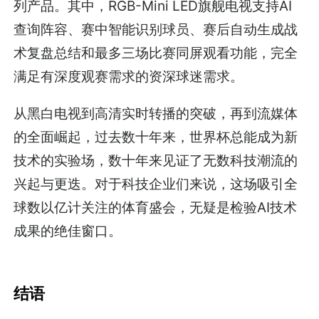
列产品。其中，RGB-Mini LED旗舰电视支持AI
查询阵容、赛中智能识别球员、赛后自动生成战
术复盘总结和最多三场比赛同屏观看功能，完全
满足有深度观赛需求的资深球迷需求。
从黑白电视到高清实时转播的突破，再到流媒体
的全面崛起，过去数十年来，世界杯总能成为新
技术的实验场，数十年来见证了无数科技潮流的
兴起与更迭。对于科技企业们来说，这场吸引全
球数以亿计关注的体育盛会，无疑是检验AI技术
成果的绝佳窗口。
结语