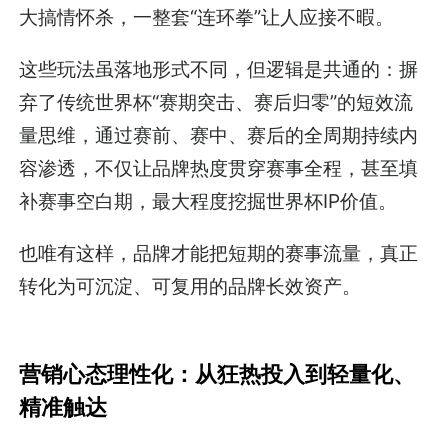
大搞情怀杀，一整套“连环拳”让人应接不暇。
这些玩法虽落地形式不同，但逻辑是共通的：摒
弃了传统世界杯“赛期突击、赛后归零”的短效流
量思维，通过赛前、赛中、赛后的全周期持续内
容渗透，不仅让品牌热度贯穿赛事全程，甚至填
补赛事空白期，最大程度挖掘世界杯IP价值。
也唯有这样，品牌才能把短期的赛事流量，真正
转化为可沉淀、可复用的品牌长效资产。
营销心态理性化：从狂热投入到轻量化、
精准触达