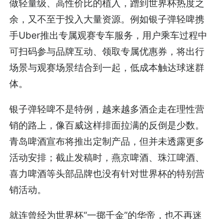
做轻量级、高性价比的植入，蹭到世界杯热度之
余，又不至于投入大量资源。例如银子弹轻啤携
手Uber推出专属观赛专车服务，用户乘车过程中
可扫码参与品牌互动、领取专属优惠券，将出行
场景与观赛场景结合到一起，低成本触达球迷群
体。
银子弹轻啤不是特例，越来越多酒企走在理性营
销的路上，像百威这样排面拉满的反倒是少数。
青岛啤酒宣布将推出定制产品，但并未透露更多
活动安排；截止发稿时，燕京啤酒、珠江啤酒、
喜力啤酒等头部品牌也没有针对世界杯的特别营
销活动。
就连曾经为世界杯“一掷千金”的华帝，也不再迷