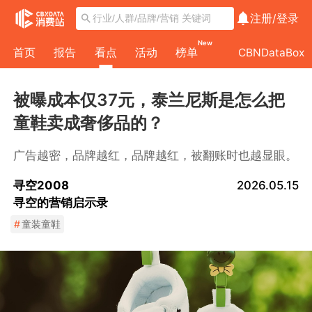
注册/
登录
New
首页
报告
看点
活动
榜单
CBNDataBox
被曝成本仅37元，泰兰尼斯是怎么把
童鞋卖成奢侈品的？
广告越密，品牌越红，品牌越红，被翻账时也越显眼。
寻空2008
2026.05.15
寻空的营销启示录
#
童装童鞋