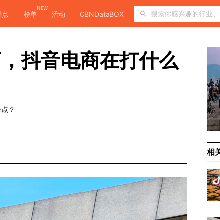
NEW
看点
榜单
活动
CBNDataBOX
店，抖音电商在打什么
长点？
相