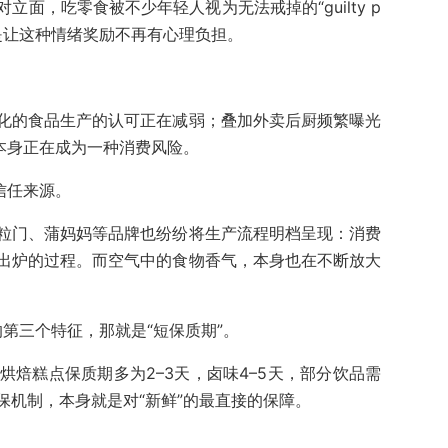
面，吃零食被不少年轻人视为无法戒掉的“guilty p
，就是让这种情绪奖励不再有心理负担。
。
化的食品生产的认可正在减弱；叠加外卖后厨频繁曝光
本身正在成为一种消费风险。
信任来源。
粒门、蒲妈妈等品牌也纷纷将生产流程明档呈现：消费
出炉的过程。而空气中的食物香气，本身也在不断放大
的第三个特征，那就是“短保质期”。
烘焙糕点保质期多为2–3天，卤味4–5天，部分饮品需
保机制，本身就是对“新鲜”的最直接的保障。