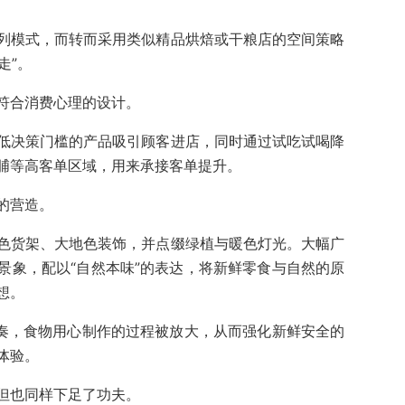
列模式，而转而采用类似精品烘焙或干粮店的空间策略
走”。
符合消费心理的设计。
低决策门槛的产品吸引顾客进店，同时通过试吃试喝降
脯等高客单区域，用来承接客单提升。
的营造。
色货架、大地色装饰，并点缀绿植与暖色灯光。大幅广
景象，配以“自然本味”的表达，将新鲜零食与自然的原
想。
节奏，食物用心制作的过程被放大，从而强化新鲜安全的
体验。
但也同样下足了功夫。