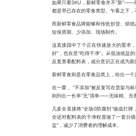
如果只看SKU，新鲜零食并不“新”—
都是早已存在的零食类型。乍看之下，
而新鲜零食品牌能够和传统炒货、烘焙
短保质期、少添加、现场制作。
这直接踩中了个正在快速放大的需求，
好”，也在意“吃得干净”。从低油低盐
反复查看配料表，成分意识正在成为新
新鲜零食则是在零食品类上，给出一个
在一栗， “不添加”被反复写在货架与
则列出一长串“无”清单——无味精、无香
几多全直接将“全场0防腐剂”做成灯
全还对配料表的干净程度做了一套分级标
盐”，减少了消费者的理解成本。