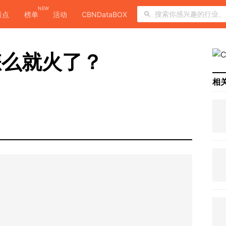
NEW
看点
榜单
活动
CBNDataBOX
怎么就火了？
相
？