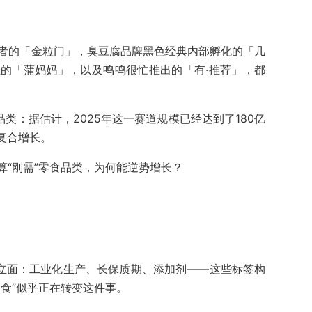
创者的「金粒门」，臭豆腐品牌黑色经典内部孵化的「几
的「蒲妈妈」，以及鸣鸣很忙推出的「有·推荐」，都
品类：据估计，2025年这一赛道规模已经达到了180亿
年复合增长。
算“刚需”零食品类，为何能逆势增长？
对立面：工业化生产、长保质期、添加剂——这些标签构
食”似乎正在转变这件事。