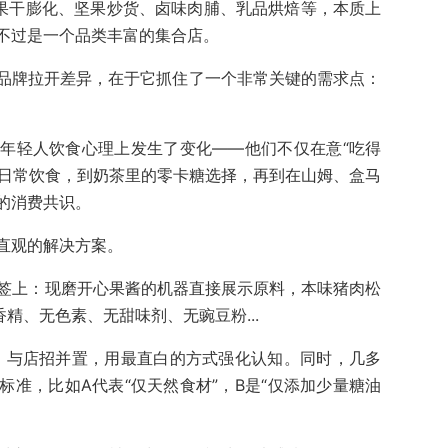
—果干膨化、坚果炒货、卤味肉脯、乳品烘焙等，本质上
不过是一个品类丰富的集合店。
品牌拉开差异，在于它抓住了一个非常关键的需求点：
年轻人饮食心理上发生了变化——他们不仅在意“吃得
的日常饮食，到奶茶里的零卡糖选择，再到在山姆、盒马
的消费共识。
直观的解决方案。
标签上：现磨开心果酱的机器直接展示原料，本味猪肉松
精、无色素、无甜味剂、无豌豆粉...
牌，与店招并置，用最直白的方式强化认知。同时，几多
准，比如A代表“仅天然食材”，B是“仅添加少量糖油