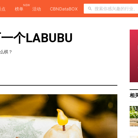
NEW
看点
榜单
活动
CBNDataBOX
个LABUBU
什么棋？
相