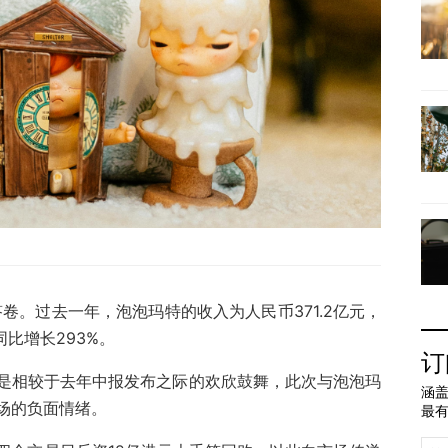
答卷。过去一年，泡泡玛特的收入为人民币371.2亿元，
同比增长293%。
订
是相较于去年中报发布之际的欢欣鼓舞，此次与泡泡玛
涵盖
场的负面情绪。
最