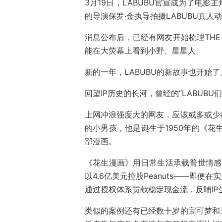
3月19日，LABUBU官宣成为了电
的导演保罗·金执导拍摄LABUBU真人
消息公布后，已经有网友开始梳理THE
能在大荧幕上看到小野、星星人。
新的一年，LABUBU的新故事也开始了
回望IP历史的长河，曾经的“LABUBU
上网冲浪强度大的网友，应该或多或少
的小男孩，他是诞生于1950年的《花
部漫画。
《花生漫画》用日常生活承载普世情感
以4.6亿美元控股Peanuts‌——即便在实
通过授权体系贡献稳定现金流，反哺IP
类似的案例还有已经数十岁的宝可梦和