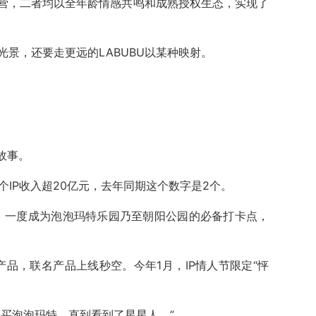
营，二者均以全年龄情感共鸣和成熟授权生态，实现了
光景，还要走更远的LABUBU以某种映射。
的故事。
个IP收入超20亿元，去年同期这个数字是2个。
象，一度成为泡泡玛特乐园乃至朝阳公园的必备打卡点，
。
名产品，联名产品上线秒空。今年1月，IP情人节限定“怦
会买泡泡玛特，直到看到了星星人。”