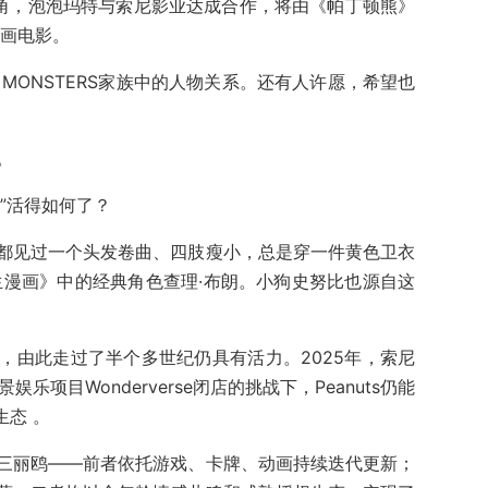
影主角，泡泡玛特与索尼影业达成合作，将由《帕丁顿熊》
动画电影。
 MONSTERS家族中的人物关系。还有人许愿，希望也
。
们”活得如何了？
都见过一个头发卷曲、四肢瘦小，总是穿一件黄色卫衣
生漫画》中的经典角色查理·布朗。小狗史努比也源自这
，由此走过了半个多世纪仍具有活力。2025年，索尼
景娱乐项目Wonderverse闭店的挑战下，Peanuts仍能
生态 。
三丽鸥——前者依托游戏、卡牌、动画持续迭代更新；