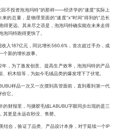
收回不投资泡泡玛特”的那样——经济学的“速度”实际上
未来的总量，是物理里面的“速度”x“时间”得到的“总长
里跑得更远。其未尽之语是，泡泡玛特确实能在未来走得
的泡泡玛特跑得更快了。
收入187亿元，同比增长560.6%，首次超过手办，成
一个新的增长故事。
022年，为了激发创意、提高生产效率，泡泡玛特的产品
绒组、积木组等，为如今毛绒品类的爆发埋下了伏笔。
ABUBU样品一次又一次摆到高管面前，直到看到第一代
评价它。
的财报里，与搪胶毛绒LABUBU字眼同步出现的是三
，其更是永远在秒没、售罄。
完美结合，验证了品类、产品设计本身，对于延续一个IP