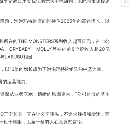
四个交易日斥资12亿港元大手笔回购，以此向市场传递
问题，泡泡玛特是否能维持住2025年的高速增长，以
其所在的THE MONSTERS系列收入超百亿元，占比公
A、CRYBABY、MOLLY等在内的6个IP收入超20亿
与LABUBU相当。
人，以16倍的增长成为了泡泡玛特IP矩阵的中坚力量。
司的运营能力。
资深从业者表示，情绪的原因更大，“公司财报的基本
EO王宁其实一直在让公司降温，不追求规模和增速，而
光环过于耀眼，以至于鲜有人在意这些言论。