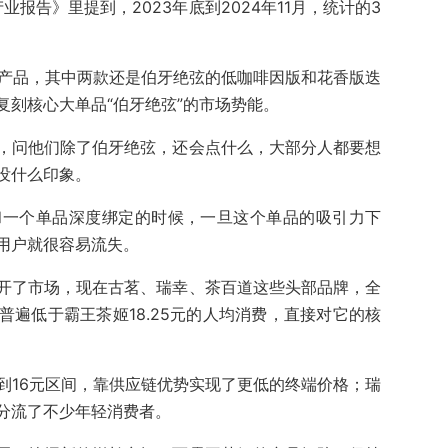
业报告》里提到，2023年底到2024年11月，统计的3
款产品，其中两款还是伯牙绝弦的低咖啡因版和花香版迭
复刻核心大单品“伯牙绝弦”的市场势能。
，问他们除了伯牙绝弦，还会点什么，大部分人都要想
没什么印象。
和一个单品深度绑定的时候，一旦这个单品的吸引力下
用户就很容易流失。
开了市场，现在古茗、瑞幸、茶百道这些头部品牌，全
遍低于霸王茶姬18.25元的人均消费，直接对它的核
到16元区间，靠供应链优势实现了更低的终端价格；瑞
分流了不少年轻消费者。