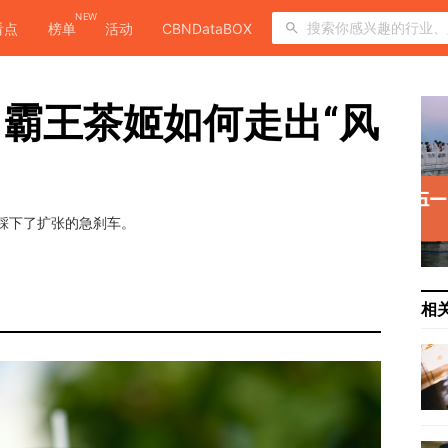
NEW
看点
榜单
活动
CBNDataBOX
霸王茶姬如何走出“风
式踩下了扩张的急刹车。
相