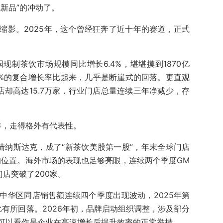
新品”的冲动了。
缩影。2025年，这个曾经狂奔了近十年的赛道，正式
制茶饮市场规模同比增长6.4%，堪堪摸到1870亿
4.9%的复合增长率比起来，几乎是断崖式的回落。更直观
闭店却高达15.7万家，行业门店总量连续三年净减少，存
年，走得格外有代表性。
陆纳斯达克，成了“新茶饮美股第一股”，年末全球门店
的位置。海外市场的表现也足够亮眼，连续两个季度GM
门店突破了200家。
中华区同店销售额连续四个季度出现波动，2025年第
同比有所回落。2026年初，品牌启动组织调整，涉及部分
可以看作是企业在高速增长后提升效率的正常举措。