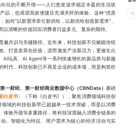
活向往的不断升维——人们愈发追求稳定丰盈的生活状
产品，也渴望高效便捷且充满关怀的体验。这种“优质
：如何“以新需求牵引新供给，以新供给创造新需求”，
而以清晰的价值回应消费者日益多元、复杂的期待。
普遍共识与关键路径。近年来，科技创新不仅赋能传统
效、打造差异化价值，进而激发产业新活力；更催生出
、AI玩具、AI Agent等一系列快速增长的新品类与新服
的时代，科技创新已不再是企业的成本项，而是构筑价
，
第一财经、第一财经商业数据中心（CBNData）
重磅
创新白皮书
》
（下称《
白皮书
》），聚焦消费领域科技创
消费领域的科技创新早已超越单一技术突破，而是以消费
、体验升级等多重路径，将科技深度融入消费全链条的
驱动、智能化为特征、用户需求为核心的经济活动与实