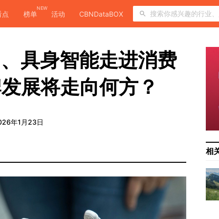
NEW
看点
榜单
活动
CBNDataBOX
I、具身智能走进消费
牌发展将走向何方？
！
026年1月23日
相