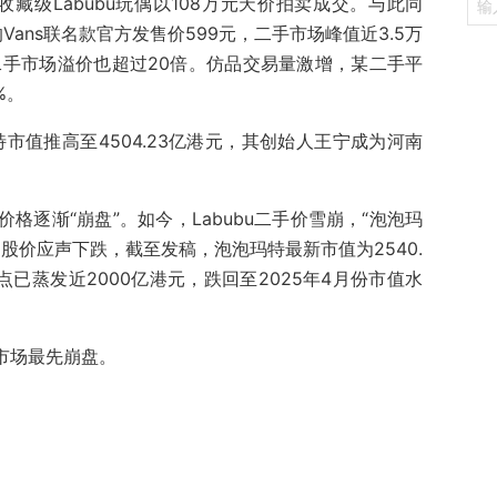
收藏级Labubu玩偶以108万元天价拍卖成交。与此同
Vans联名款官方发售价599元，二手市场峰值近3.5万
二手市场溢价也超过20倍。仿品交易量激增，某二手平
%。
玛特市值推高至4504.23亿港元，其创始人王宁成为河南
场价格逐渐“崩盘”。如今，Labubu二手价雪崩，“泡泡玛
股价应声下跌，截至发稿，泡泡玛特最新市值为2540.
点已蒸发近2000亿港元，跌回至2025年4月份市值水
市场最先崩盘。