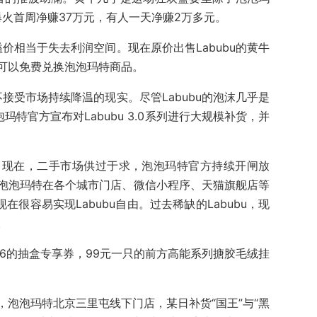
爆火首周净赚37万元，有人一天净赚2万多元。
溢价相当于失去利润空间。现在原价出售Labubu的黄牛
可以免费兑换泡泡玛特商品。
不接受市场持续降温的现实。尽管Labubu的泡沫几乎是
玛特官方宣布对Labubu 3.0系列进行大规模补货，并
。现在，二手市场供过于求，泡泡玛特官方持续开闸放
泡泡玛特在各个城市门店、微信小程序、天猫旗舰店等
在很容易实现Labubu自由。过去稀缺的Labubu，现
。
6的抽盒专享券，99元一只的前方高能系列搪胶毛绒挂
泡泡玛特北京三里屯线下门店，某日补货“国王”与“黑