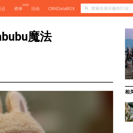
NEW
看点
榜单
活动
CBNDataBOX
bubu魔法
相