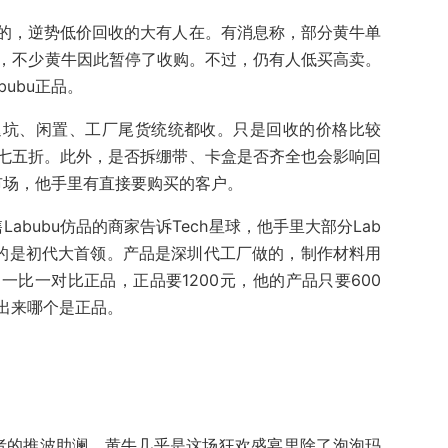
的，逆势低价回收的大有人在。有消息称，部分黄牛单
存，不少黄牛因此暂停了收购。不过，仍有人低买高卖。
ubu正品。
退坑、闲置、工厂尾货统统都收。只是回收的价格比较
七五折。此外，是否拆绷带、卡盒是否齐全也会影响回
有市场，他手里有直接要购买的客户。
Labubu仿品的商家告诉Tech星球，他手里大部分Lab
多的是初代大首领。产品是深圳代工厂做的，制作材料用
比一对比正品，正品要1200元，他的产品只要600
出来哪个是正品。
机者的推波助澜。黄牛几乎是这场狂欢盛宴里除了泡泡玛