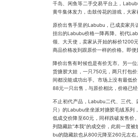
千岛、闲鱼等二手交易平台上，Labu
黄牛集体发力，击鼓传花的游戏，大家都
原价出售手里的Labubu，已成卖家
挂出的Labubu价格一降再降。初代La
领、大天使，卖家从开始的标价1200元
商品价格改到跟原价一样的价格。即便
降价出售有时候也是有价无市。另一位卖
货搪胶大娃，一只750元，两只打包价
间都没能成功出手。市场上没有最低价
88元一只出售，与原价相比，价格已
不止初代产品，Labubu二代、三代
只）的Labubu坐坐派对搪胶毛绒系
低成交价降至60元，同样跌破发售价
列隐藏款“本我”的成交价，此前一度被
bu的隐藏款也从800元降至260元左右