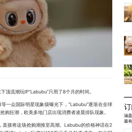
下顶流潮玩IP“Labubu”只用了8个月的时间。
姆等一众国际明星现象级曝光下，“Labubu”逐渐在全球
订
海外掀起抢购狂潮，欧美多地门店出现消费者凌晨排队现象。
涵盖
最
，直接将这场抢购潮推至高潮。Labubu的价格神话在2