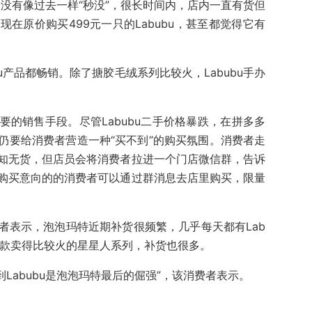
没有像过去一样“秒没”，很长时间内，店内一直有货但
在原价购买499元一只的Labubu，甚至都觉得它有
u产品都畅销。除了搪胶毛绒系列比较火，Labubu手办
的销售手段。尽管Labubu二手价格暴跌，在拼多多
仍要给消费者营造一种“买不到”的购买氛围。消费者走
知无货，但店员会将消费者拉进一个门店微信群，告诉
购买意向的的消费者可以通过群消息去店里购买，限量
者表示，泡泡玛特近期补货很频繁，几乎每天都有Lab
另一款卖得比较火的星星人系列，补货也很多。
到Labubu是泡泡玛特最后的倔强”，该消费者表示。