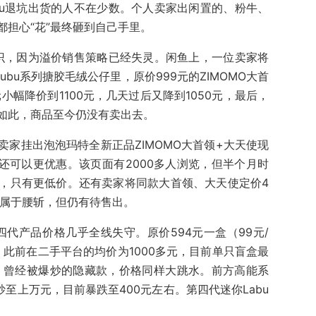
bu退坑出货的人不在少数。个人卖家出闲置的、粉牛、
担心“花”最终砸到自己手里。
共识，因为溢价销售策略已经失灵。闲鱼上，一位卖家将
bubu系列搪胶毛绒公仔里，原价999元的ZIMOMO大首
小幅降价到1100元，几天过后又降到1050元，最后，
如此，商品至今仍没有卖出去。
家挂出泡泡玛特全新正品ZIMOMO大首领+大天使现
还可以更优惠。该页面有2000多人浏览，但半个月时
，只有更低价。还有卖家将同款大首领、大天使定价4
经属于腰斩，但仍有待售出。
、四代产品价格几乎全线失守。原价594元一盒（99元/
列，此前在二手平台的均价为1000多元，目前单只盲盒最
。曾经被爆炒的隐藏款，价格同样大跳水。前方高能系
炒至上万元，目前暴跌至400元左右。第四代迷你Labu
。