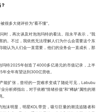
吗？
经被很多大佬评价为“看不懂”。
问时，再次谈及对泡泡玛特的看法。段永平表示，“我
害的。不过，我依然无法理解人们为什么会需要这个东
你能认为人们会一直需要，他们的业务会一直成长，那
泡玛特2025年创造了4000多亿港元的市值记录，上半
25年全年有望达到300亿营收。
产能扩张，曾经的一货难求变成了随处可见，Labubu
行业分析师指出，对于依赖“情绪价值”和“稀缺”属性的潮
兆。
u的泡沫明显，明星KOL带货，吸引巨量的潮流追随者和