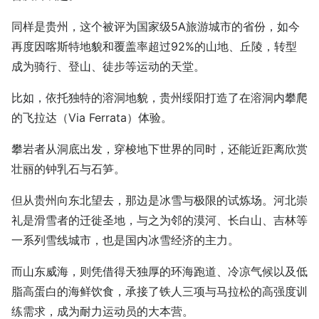
同样是贵州，这个被评为国家级5A旅游城市的省份，如今
再度因喀斯特地貌和覆盖率超过92%的山地、丘陵，转型
成为骑行、登山、徒步等运动的天堂。
比如，依托独特的溶洞地貌，贵州绥阳打造了在溶洞内攀爬
的飞拉达（Via Ferrata）体验。
攀岩者从洞底出发，穿梭地下世界的同时，还能近距离欣赏
壮丽的钟乳石与石笋。
但从贵州向东北望去，那边是冰雪与极限的试炼场。河北崇
礼是滑雪者的迁徙圣地，与之为邻的漠河、长白山、吉林等
一系列雪线城市，也是国内冰雪经济的主力。
而山东威海，则凭借得天独厚的环海跑道、冷凉气候以及低
脂高蛋白的海鲜饮食，承接了铁人三项与马拉松的高强度训
练需求，成为耐力运动员的大本营。