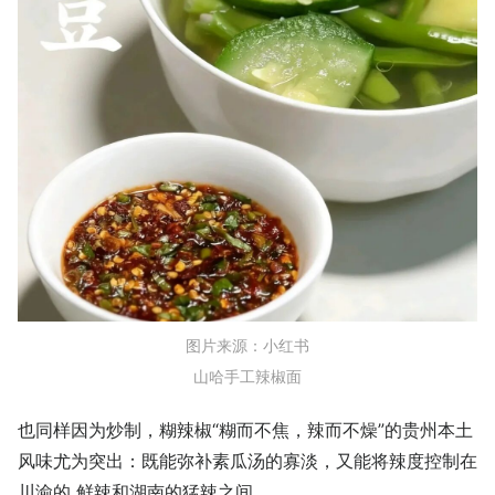
图片来源：小红书
山哈手工辣椒面
也同样因为炒制，糊辣椒“糊而不焦，辣而不燥”的贵州本土
风味尤为突出：既能弥补素瓜汤的寡淡，又能将辣度控制在
川渝的 鲜辣和湖南的猛辣之间。