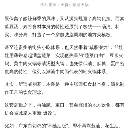
图片来源：王奋斗酸汤火锅
既保留了酸辣鲜香的风味，又从源头规避了高钠负担。而素
瓜豆汤，则将食材本身的特性还原到了极致——汤清、料
实、味分离，打造了一个穿越减脂周期的地方菜模板。
甚至连贵州的街头小吃体系，也天然带着“减脂潜力”：丝娃
娃用薄饼卷起满盘蔬菜，实现低热量的“蔬菜自由”；豆米火
锅、黄牛肉火锅等清汤型火锅，也凭借低油、低糖、蛋白密
度高的特性，位列以潮汕牛肉为代表的轻火锅体系。
其实，所谓减脂基，本质是一种主张回归食材本身，简化制
作工艺的饮食理念。
这套逻辑之下，再油腻、重口，甚至寡淡的地方饮食，都有
机会被减脂人重新“爆改”。
比如，广东白切鸡的“不蘸油版”。即不再靠葱油、花生油、