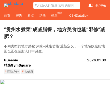
注册/
登录
New
首页
报告
看点
活动
榜单
CBNDataBox
“贵州水煮菜”成减脂餐，地方美食也能“邪修”减
肥？
不同类型的地方菜被“风味+减脂功能”重新定义，一个地域版减脂地
图也正在减脂人口中诞生。
Queenie
2026.01.09
精炼GymSquare
#
运动户外
#
大健康