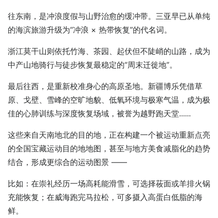
往东南，是冲浪度假与山野治愈的缓冲带。三亚早已从单纯
的海滨旅游升级为“冲浪 × 热带恢复”的代名词。
浙江莫干山则依托竹海、茶园、起伏但不陡峭的山路，成为
中产山地骑行与徒步恢复最稳定的“周末迁徙地”。
最后往西，是重新校准身心的高原圣地。新疆博乐凭借草
原、戈壁、雪峰的空旷地貌、低氧环境与极寒气温，成为极
佳的心肺训练与深度恢复场域，被誉为越野跑天堂......
这些来自天南地北的目的地，正在构建一个被运动重新点亮
的全国宝藏运动目的地地图，甚至与地方美食减脂化的趋势
结合，形成更综合的运动图景 ——
比如：在崇礼经历一场高耗能滑雪，可选择莜面或羊排火锅
充能恢复；在威海跑完马拉松，可多摄入高蛋白低脂的海
鲜。