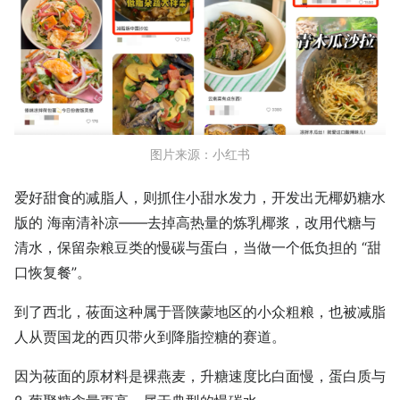
图片来源：小红书
爱好甜食的减脂人，则抓住小甜水发力，开发出无椰奶糖水
版的 海南清补凉——去掉高热量的炼乳椰浆，改用代糖与
清水，保留杂粮豆类的慢碳与蛋白，当做一个低负担的 “甜
口恢复餐”。
到了西北，莜面这种属于晋陕蒙地区的小众粗粮，也被减脂
人从贾国龙的西贝带火到降脂控糖的赛道。
因为莜面的原材料是裸燕麦，升糖速度比白面慢，蛋白质与