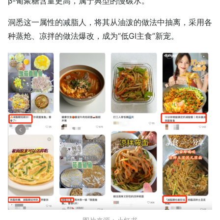
β-葡聚糖含量更高，属于典型的慢碳水。
洞悉这一属性的减脂人，将其从油泼的做法中抽离，采用各
种蒸炝、凉拌的做法爆改，成为“低GI主食”新宠。