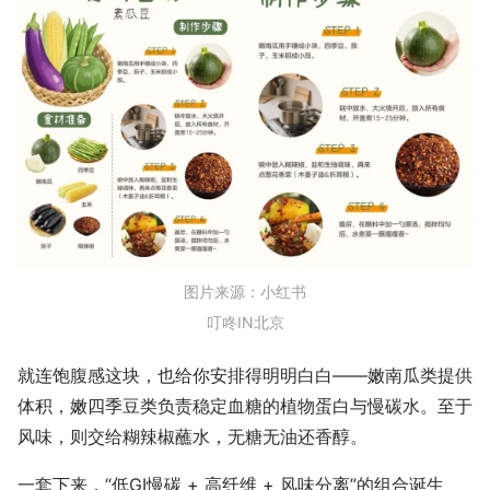
图片来源：小红书
叮咚IN北京
就连饱腹感这块，也给你安排得明明白白——嫩南瓜类提供
体积，嫩四季豆类负责稳定血糖的植物蛋白与慢碳水。至于
风味，则交给糊辣椒蘸水，无糖无油还香醇。
一套下来，“低GI慢碳 + 高纤维 + 风味分离”的组合诞生