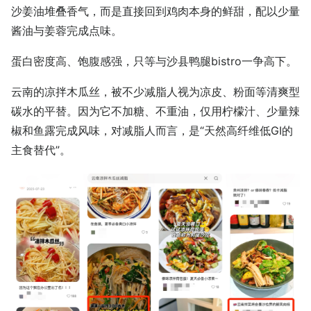
沙姜油堆叠香气，而是直接回到鸡肉本身的鲜甜，配以少量
酱油与姜蓉完成点味。
蛋白密度高、饱腹感强，只等与沙县鸭腿bistro一争高下。
云南的凉拌木瓜丝，被不少减脂人视为凉皮、粉面等清爽型
碳水的平替。因为它不加糖、不重油，仅用柠檬汁、少量辣
椒和鱼露完成风味，对减脂人而言，是“天然高纤维低GI的
主食替代”。