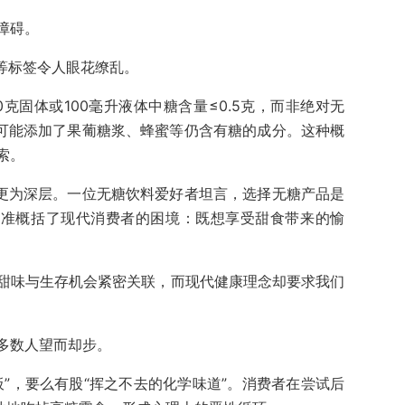
障碍。
糖”等标签令人眼花缭乱。
0克固体或100毫升液体中糖含量≤0.5克，而非绝对无
品可能添加了果葡糖浆、蜂蜜等仍含有糖的成分。这种概
索。
则更为深层。一位无糖饮料爱好者坦言，选择无糖产品是
精准概括了现代消费者的困境：既想享受甜食带来的愉
甜味与生存机会紧密关联，而现代健康理念却要求我们
多数人望而却步。
”，要么有股“挥之不去的化学味道”。消费者在尝试后