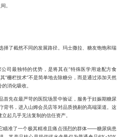
之间。
选择了截然不同的发展路径。玛士撒拉、糖友饱饱和瑞
。
家公司最独特的优势，是将其在“特殊医学用途配方食
其“栅栏技术”不是简单地去除糖分，而是通过添加天然
分的消化吸收。
品首先在最严苛的医院场景中验证，服务于妊娠期糖尿
疗背书，进入山姆会员店等对品质挑剔的高端渠道。这
建立起几乎无法复制的信任资产。
。它瞄准了一个极其精准且痛点强烈的群体——糖尿病患
惧。其产品核心是提供碳水含量仅为普通食品6%-10%