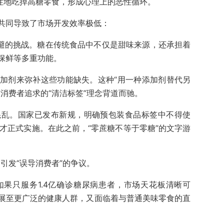
复性地吃掉高糖零食，形成心理上的恶性循环。
共同导致了市场开发效率极低：
回避的挑战。糖在传统食品中不仅是甜味来源，还承担着
保鲜等多重功能。
加剂来弥补这些功能缺失。这种“用一种添加剂替代另
消费者追求的“清洁标签”理念背道而驰。
混乱。国家已发布新规，明确预包装食品标签中不得使
7年才正式实施。在此之前，“零蔗糖不等于零糖”的文字游
引发“误导消费者”的争议。
果只服务1.4亿确诊糖尿病患者，市场天花板清晰可
展至更广泛的健康人群，又面临着与普通美味零食的直
。