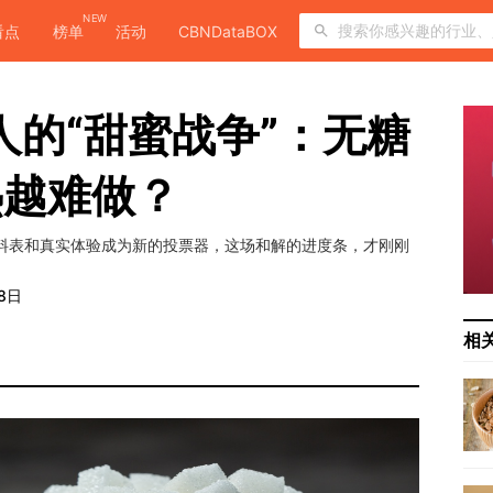
NEW
看点
榜单
活动
CBNDataBOX
人的“甜蜜战争”：无糖
热越难做？
配料表和真实体验成为新的投票器，这场和解的进度条，才刚刚
8日
相