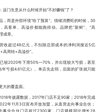
：这门生意从什么时候开始“不好赚钱”了？
，而是外部环境“给了预算”。情绪消费旺的时候，30
，高客单、高溢价都能跑得动。品牌把“新鲜”、“高
顺理成章。
年营收超过48亿元，不扣除总部成本的净利润接近5亿
+高周转+高溢价”。
较2020年下滑50%—70%，并出现较大亏损，甚至
当年亏损4.61亿元）。单店先走弱，后面的扩张就只能
更大的覆盖面。
18年披露数据，2017年门店不足90家；2018年完成
022年11月3日宣布开放加盟，从直营走向事业合伙；
其中事业合伙门店超过2300家，门店规模同比增长28