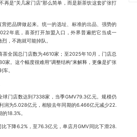
不再是“关几家门店”那么简单，而是新茶饮这套扩张打
靠直营把品牌做起来。统一的选址、标准的出品、强势的
022年底，喜茶打开加盟入口，外界普遍把它当成一
激烈，不跑就可能掉队。
喜茶全国总门店数为4610家；至2025年10月，门店总
680家。这个幅度很难用“调整结构”来解释，更像是扩张
刹车。
。
球门店数达到7338家，当季GMV79.3亿元。规模仍
为5.028亿元，相较去年同期的6.466亿元减少22.
的18.3%。
下降6.2%，至76.3亿元，单店月GMV同比下滑28.