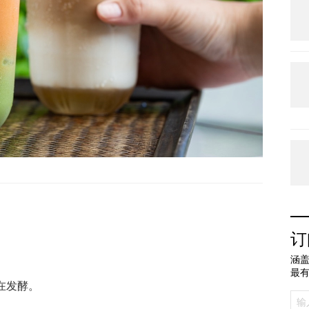
订
涵盖
最
在发酵。