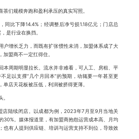
喜茶们规模奔跑和盈利承压的真实写照。
元，同比下降14.4%；经调整后净亏损1.18亿元；门店总
个案，是行业在换挡。
用户增长乏力，而既有扩张惯性未消，加盟体系成了大
，加盟商不一定扛得住。
回本周期明显拉长。流水并非难看，可人工、房租、平
不足以支撑“几个月回本”的预期，动辄要一年甚至更
，单店天花板被压低，利润被挤得更薄。
头。
盟店陆续闭店。以成都为例，2023年7月至9月当地关
的30%。媒体报道里，有加盟商抱怨运营成本高、月均
入；也有人提到供应链、培训与运营支持不到位，导致效