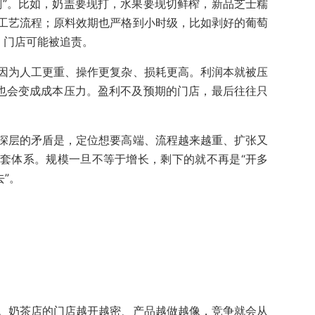
刻”。比如，奶盖要现打，水果要现切鲜榨，新品芝士糯
工艺流程；原料效期也严格到小时级，比如剥好的葡萄
，门店可能被追责。
因为人工更重、操作更复杂、损耗更高。利润本就被压
，也会变成成本压力。盈利不及预期的门店，最后往往只
深层的矛盾是，定位想要高端、流程越来越重、扩张又
套体系。规模一旦不等于增长，剩下的就不再是“开多
”。
。奶茶店的门店越开越密、产品越做越像，竞争就会从