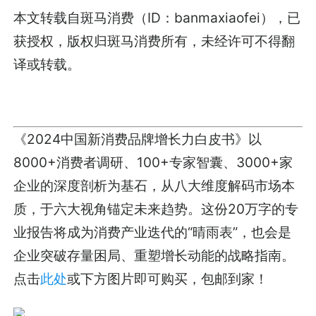
本文转载自斑马消费（ID：banmaxiaofei），已
获授权，版权归斑马消费所有，未经许可不得翻
译或转载。
《2024中国新消费品牌增长力白皮书》以
8000+消费者调研、100+专家智囊、3000+家
企业的深度剖析为基石，从八大维度解码市场本
质，于六大视角锚定未来趋势。这份20万字的专
业报告将成为消费产业迭代的“晴雨表”，也会是
企业突破存量困局、重塑增长动能的战略指南。
点击
此处
或下方图片即可购买，包邮到家！