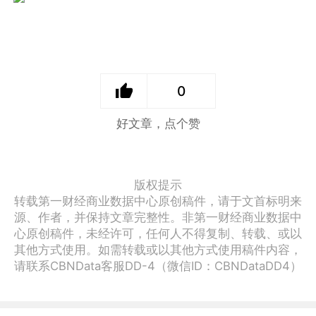
0
好文章，点个赞
版权提示
转载第一财经商业数据中心原创稿件，请于文首标明来
源、作者，并保持文章完整性。非第一财经商业数据中
心原创稿件，未经许可，任何人不得复制、转载、或以
其他方式使用。如需转载或以其他方式使用稿件内容，
请联系CBNData客服DD-4（微信ID：CBNDataDD4）