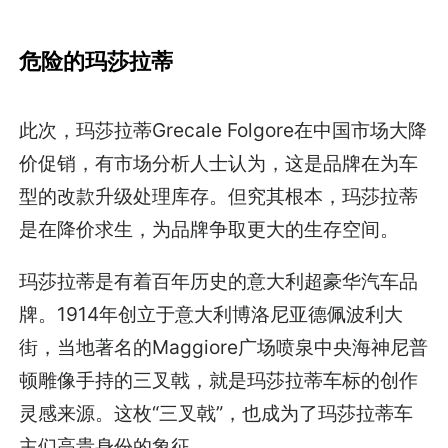
危险的玛莎拉蒂
此次，玛莎拉蒂Grecale Folgore在中国市场大降
价促销，有市场分析人士认为，这是品牌在为车
型的改款升级处理库存。但究其根本，玛莎拉蒂
是在降价求生，为品牌争取更大的生存空间。
玛莎拉蒂是有着百年历史的意大利超豪华汽车品
牌。1914年创立于意大利博洛尼亚德佩波利大
街，当地著名的Maggiore广场喷泉中央海神尼普
顿雕像手持的三叉戟，就是玛莎拉蒂车标的创作
灵感来源。这枚“三叉戟”，也成为了玛莎拉蒂车
主们高贵身份的象征。