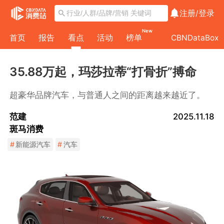
注册/
登录
New
首页
报告
看点
活动
榜单
CBNDataBox
35.88万起，玛莎拉蒂“打骨折”搏命
超豪华品牌汽车，与普通人之间的距离越来越近了。
范建
2025.11.18
斑马消费
#
新能源汽车
#
汽车