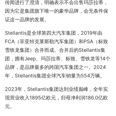
传闻进行了澄清，明确表示不会出售玛莎拉蒂，
因为它是集团旗下唯一的豪华品牌，会无条件保
证这一品牌的发展。
Stellantis是全球第四大汽车集团，2019年由
FCA（菲亚特克莱斯勒汽车集团）和PSA（标致
雪铁龙集团）合并而成。合并后的Stellantis集
团，拥有Jeep、玛莎拉蒂、标致、雪铁龙等14个
品牌，是品牌最多的跨国汽车集团之一。2024
年，Stellantis集团全球汽车销量为554万辆。
2023年，Stellantis集团达到业绩巅峰，全年实
现营业收入1895亿欧元，归母净利润186.0亿欧
元。