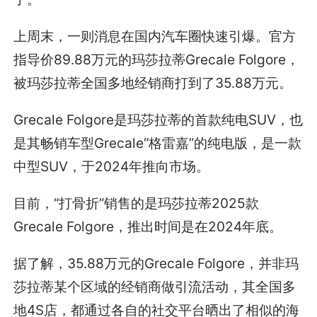
上周末，一则消息在国内汽车圈快速引爆。官方
指导价89.88万元的玛莎拉蒂Grecale Folgore，
被玛莎拉蒂全国多地经销商打到了35.88万元。
Grecale Folgore是玛莎拉蒂的首款纯电SUV，也
是其畅销车型Grecale“格雷嘉”的纯电版，是一款
中型SUV，于2024年推向市场。
目前，“打骨折”销售的是玛莎拉蒂2025款
Grecale Folgore，推出时间是在2024年底。
据了解，35.88万元的Grecale Folgore，并非玛
莎拉蒂某个区域的经销商做引流活动，其全国多
地4S店，都通过各自的社交平台晒出了相似的海