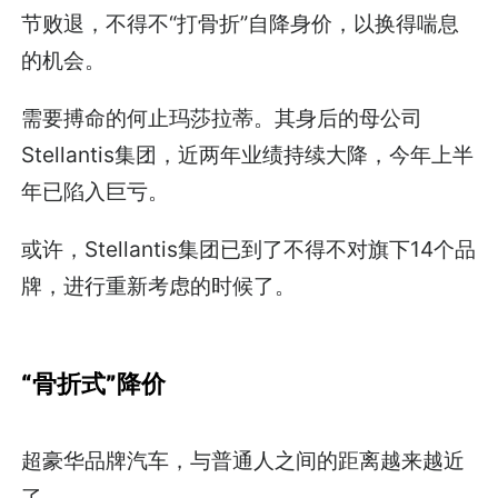
节败退，不得不“打骨折”自降身价，以换得喘息
的机会。
需要搏命的何止玛莎拉蒂。其身后的母公司
Stellantis集团，近两年业绩持续大降，今年上半
年已陷入巨亏。
或许，Stellantis集团已到了不得不对旗下14个品
牌，进行重新考虑的时候了。
“骨折式”降价
超豪华品牌汽车，与普通人之间的距离越来越近
了。