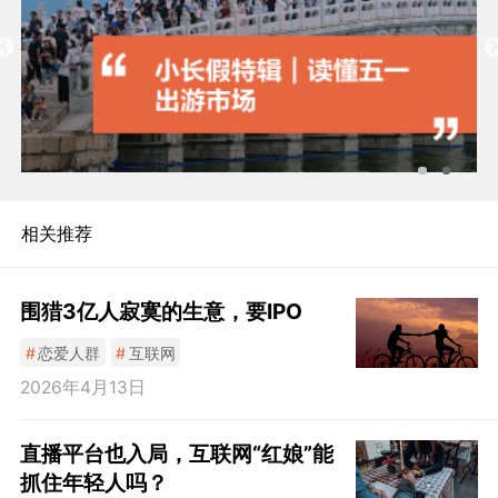
相关推荐
围猎3亿人寂寞的生意，要IPO
#
恋爱人群
#
互联网
2026年4月13日
直播平台也入局，互联网“红娘”能
抓住年轻人吗？