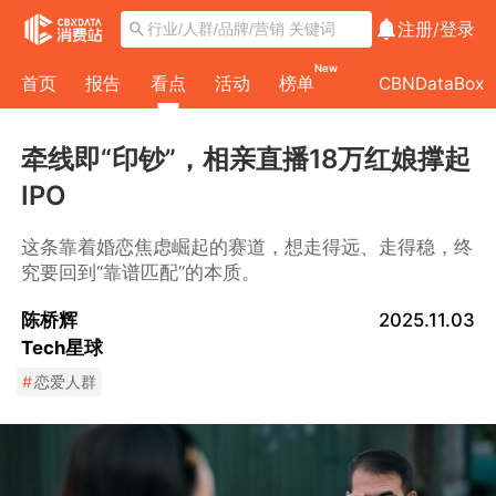
注册/
登录
New
首页
报告
看点
活动
榜单
CBNDataBox
牵线即“印钞”，相亲直播18万红娘撑起
IPO
这条靠着婚恋焦虑崛起的赛道，想走得远、走得稳，终
究要回到“靠谱匹配”的本质。
陈桥辉
2025.11.03
Tech星球
#
恋爱人群