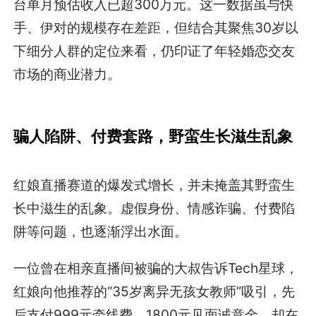
台单月预估收入已超300万元。这一数据虽与快
手、伊对的规模存在差距，但结合其聚焦30岁以
下细分人群的定位来看，仍印证了年轻婚恋交友
市场的商业潜力。
骗人陷阱、付费套路，野蛮生长滋生乱象
红娘直播赛道的爆发式增长，并未掩盖其野蛮生
长中滋生的乱象。虚假身份、情感诈骗、付费陷
阱等问题，也逐渐浮出水面。
一位曾在相亲直播间被骗的大叔告诉Tech星球，
红娘向他推荐的“35岁离异无孩女教师”吸引，先
后支付999元牵线费、1800元见面诚意金，却在