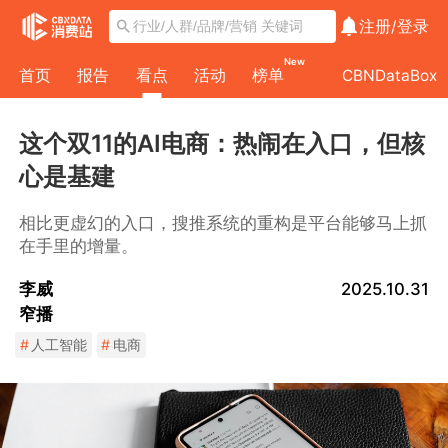
注册/
登录
New
首页
报告
看点
活动
榜单
CBNDataBox
这个双11的AI电商：热闹在入口，但核
心是基建
相比更虚幻的入口，搜推系统的重构是平台能够马上抓
在手里的增量。
李威
2025.10.31
窄播
#
人工智能
#
电商