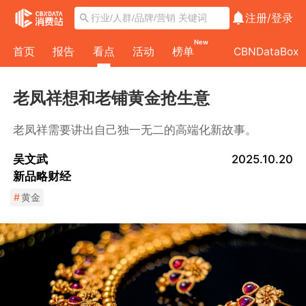
注册/
登录
New
首页
报告
看点
活动
榜单
CBNDataBox
老凤祥想和老铺黄金抢生意
老凤祥需要讲出自己独一无二的高端化新故事。
吴文武
2025.10.20
新品略财经
#
黄金