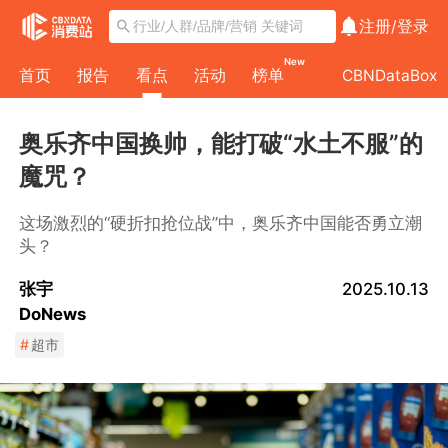
注册/
登录
New
首页
报告
看点
活动
榜单
CBNDataBox
奥乐齐中国换帅，能打破“水土不服”的
魔咒？
这场激烈的“硬折扣抢位战”中，奥乐齐中国能否勇立潮
头？
张宇
2025.10.13
DoNews
#
超市