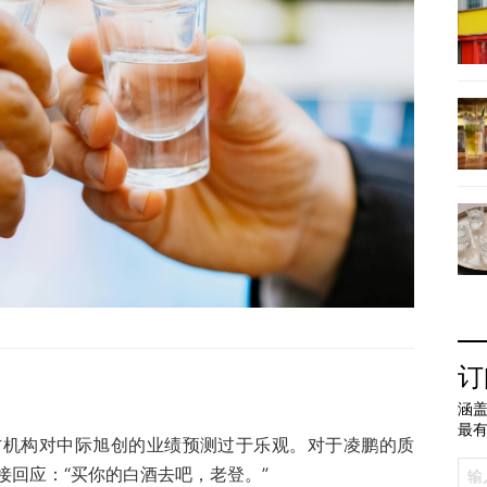
订
涵盖
最
方机构对中际旭创的业绩预测过于乐观。对于凌鹏的质
接回应：“买你的白酒去吧，老登。”