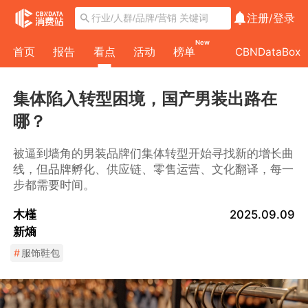
注册/
登录
New
首页
报告
看点
活动
榜单
CBNDataBox
集体陷入转型困境，国产男装出路在
哪？
被逼到墙角的男装品牌们集体转型开始寻找新的增长曲
线，但品牌孵化、供应链、零售运营、文化翻译，每一
步都需要时间。
木槿
2025.09.09
新熵
#
服饰鞋包