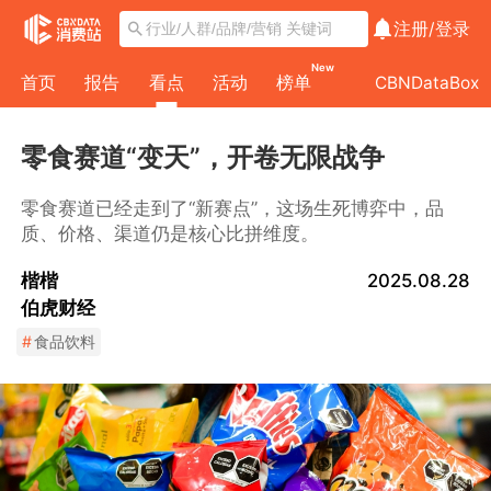
注册/
登录
New
首页
报告
看点
活动
榜单
CBNDataBox
零食赛道“变天”，开卷无限战争
零食赛道已经走到了“新赛点”，这场生死博弈中，品
质、价格、渠道仍是核心比拼维度。
楷楷
2025.08.28
伯虎财经
#
食品饮料