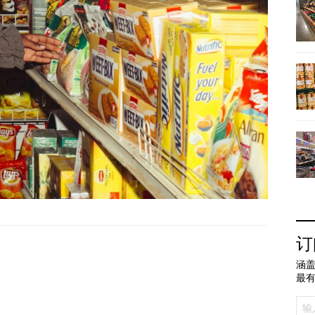
订
涵盖
最