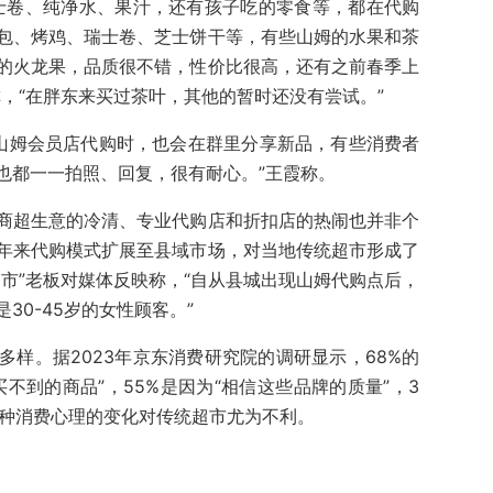
士卷、纯净水、果汁，还有孩子吃的零食等，都在代购
包、烤鸡、瑞士卷、芝士饼干等，有些山姆的水果和茶
的火龙果，品质很不错，性价比很高，还有之前春季上
，“在胖东来买过茶叶，其他的暂时还没有尝试。”
到山姆会员店代购时，也会在群里分享新品，有些消费者
也都一一拍照、回复，很有耐心。”王霞称。
商超生意的冷清、专业代购店和折扣店的热闹也并非个
年来代购模式扩展至县域市场，对当地传统超市形成了
市”老板对媒体反映称，“自从县城出现山姆代购点后，
30-45岁的女性顾客。”
样。据2023年京东消费研究院的调研显示，68%的
不到的商品”，55%是因为“相信这些品牌的质量”，3
这种消费心理的变化对传统超市尤为不利。