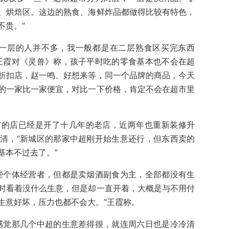
、烘焙区。这边的熟食、海鲜炸品都做得比较有特色，
不贵。”
逛一层的人并不多，我一般都是在二层熟食区买完东西
王霞对《灵兽》称，孩子平时吃的零食基本也不会在超
折扣店，赵一鸣、好想来等，同一个品牌的商品，今天
的一家比一家便宜，对比一下价格，肯定不会在超市里
有的店已经是开了十几年的老店，近两年也重新装修升
清，“新城区的那家中超刚开始生意还行，但东西卖的
基本不过去了。”
些个体经营者，但都是卖烟酒副食为主，全部都没有生
时看着没什么生意，但是却一直开着，大概是与不用付
生意好坏，压力也都不会大。”王霞称。
感觉那几个中超的生意差得很，就连周六日也是冷冷清