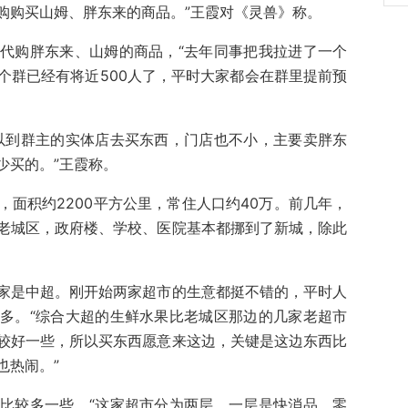
购购买山姆、胖东来的商品。”王霞对《灵兽》称。
代购胖东来、山姆的商品，“去年同事把我拉进了一个
个群已经有将近500人了，平时大家都会在群里提前预
以到群主的实体店去买东西，门店也不小，主要卖胖东
少买的。”王霞称。
面积约2200平方公里，常住人口约40万。前几年，
老城区，政府楼、学校、医院基本都挪到了新城，除此
家是中超。刚开始两家超市的生意都挺不错的，平时人
多。“综合大超的生鲜水果比老城区那边的几家老超市
较好一些，所以买东西愿意来这边，关键是这边东西比
也热闹。”
比较多一些，“这家超市分为两层，一层是快消品、零