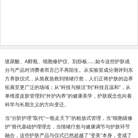
玻尿酸、A醇瓶、细胞修护仪、刮痧板……如今这些护肤成
分与产品对消费者而言已不再陌生。从实验室成分测评到东
方养肤仪式，从熬夜急救到情绪疗愈，人们正将护肤的边界
拓展至更广泛的场域；从“科技与狠活”到“科技且温和”，从
单维度皮肤管理到“外护内养”的健康美学，护肤观念也向着
科学与长期主义的方向变迁。
当“分阶护理”取代“一瓶走天下”的粗放式管理，当“细胞级修
护”替代基础护理理念，当情绪疗愈与健康调节与护肤环节
融合，这些护肤产品与仪式已然超越了“变美”本身，变成了