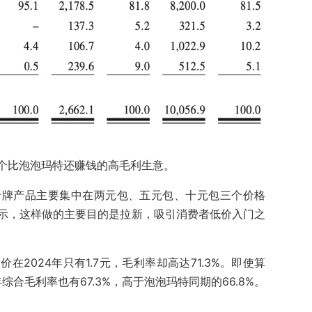
个比泡泡玛特还赚钱的高毛利生意。
卡牌产品主要集中在两元包、五元包、十元包三个价格
示，这样做的主要目的是拉新，吸引消费者低价入门之
2024年只有1.7元，毛利率却高达71.3%。即使算
综合毛利率也有67.3%，高于泡泡玛特同期的66.8%。