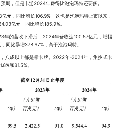
出预期，但是卡游2024年赚得比泡泡玛特还要多。
38亿元，同比增长106.9%，这也是泡泡玛特上市以来，
03亿元，同比增长185.9%。
3年的营收下滑后，2024年营收达100.57亿元，增幅
亿元，同比暴增378.67%，高于泡泡玛特。
八成以上都是靠卡牌。2022年-2024年，集换式卡
8%和81.5%。