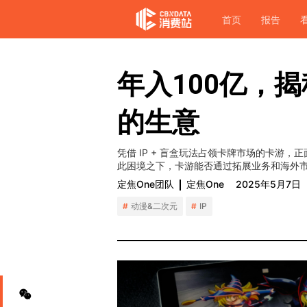
首页
报告
年入100亿，
的生意
凭借 IP + 盲盒玩法占领卡牌市场的卡游，
此困境之下，卡游能否通过拓展业务和海外
定焦One团队
定焦One
2025年5月7日
动漫&二次元
IP