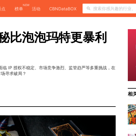
NEW
看点
榜单
活动
CBNDataBOX
揭秘比泡泡玛特更暴利
正面临 IP 授权不稳定、市场竞争激烈、监管趋严等多重挑战，在
市场寻求破局？
相