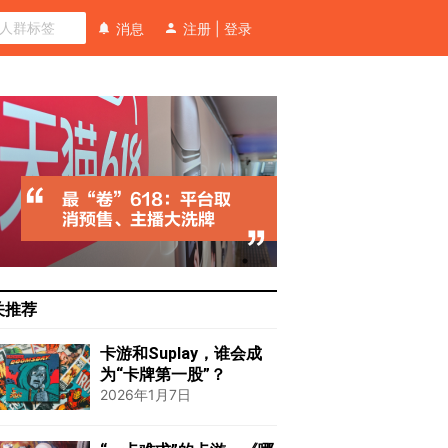
消息
注册
|
登录
关推荐
卡游和Suplay，谁会成
为“卡牌第一股”？
2026年1月7日