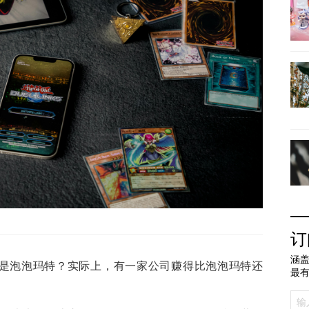
订
涵盖
为是泡泡玛特？实际上，有一家公司赚得比泡泡玛特还
最