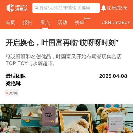
注册/
登录
New
首页
报告
看点
活动
榜单
CBNDataBox
开启换仓，叶国富再临“哎呀呀时刻”
继哎呀呀和名创优品，叶国富又开始布局潮玩集合店
TOP TOY与永辉超市。
最话团队
2025.04.08
梁艳琳
#
潮玩