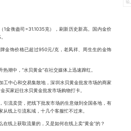
（1金衡盎司=31.1035克），刷新历史新高。国内
金价
%。
牌金饰价格已超过950元/克
，老凤祥、周生生的金饰
升热潮中，“水贝黄金”在社交媒体上迅速蹿红。
加工中心和交易集散地，深圳水贝黄金批发市场的商家
黄金买家赶往水贝黄金批发市场购物打卡。
，引流卖货，把线下批发市场的生意做到全国
各地，有
家从线上引流私域，十几个客服忙不过来。
么在线上
获取流量的
，
又是
如何在线上
卖
“黄金”的
？