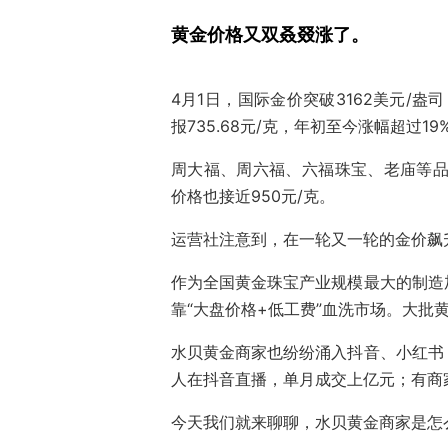
黄金价格又双叒叕涨了。
4月1
日
，
国际金价突破31
62
美元/盎司
报
735.68元/克，年初至今涨幅超过19
周大福、周六福、六福珠宝、老庙等品
价格也接近950元/克。
运营社注意到，在一轮又一轮的金价飙
作为全国黄金珠宝产业规模最大的制造
靠“大盘价格+低工费”血洗市场。大批
水贝黄金商家也纷纷涌入抖音、小红书
人在抖音直播，单月成交上亿元；有商
今天我们就来聊聊，水贝黄金商家是怎