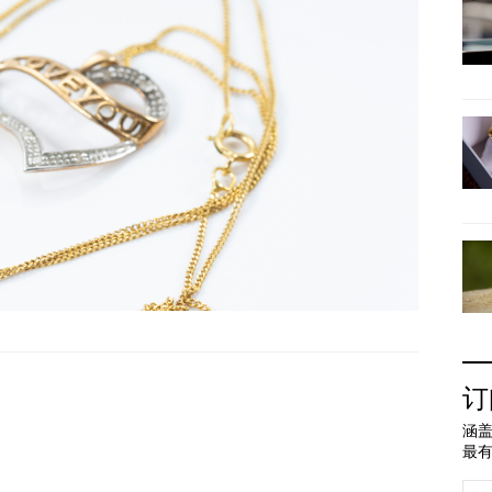
订
涵盖
最