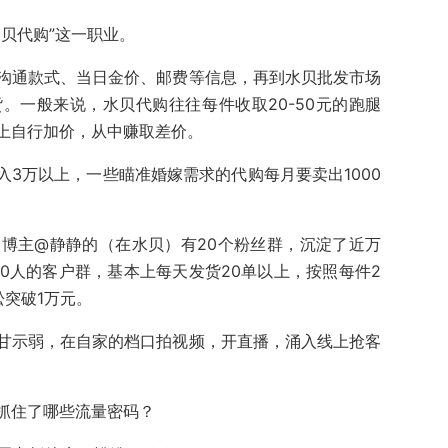
贝代购”这一职业。
沟通款式、当日金价、邮费等信息，再到水贝批发市场
。一般来说，水贝代购往往每件收取20-50元的跑腿
上自行加价，从中赚取差价。
入3万以上，一些
瞄准
婚嫁
需求的
代购每月要卖出1000
购博主
@静静的
（
在水贝）
有20个粉丝群，沉淀了近万
00人的客户群，基本上每天发货20单以上，按照每件2
突破1万元。
甘示弱，在自家的档口拍视频，开直播，涌入线上抢客
抓住了哪些流量密码？