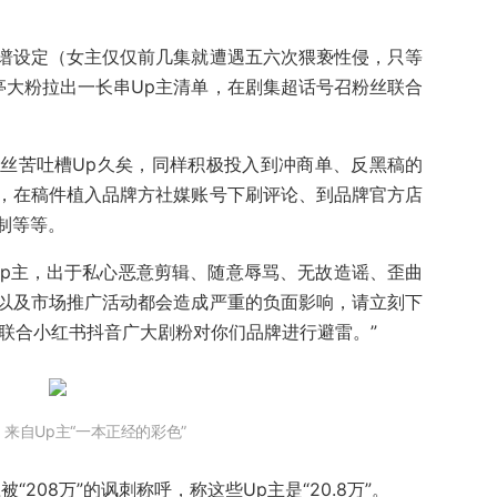
谱设定（女主仅仅前几集就遭遇五六次猥亵性侵，只等
亭大粉拉出一长串Up主清单，在剧集超话号召粉丝联合
丝苦吐槽Up久矣，同样积极投入到冲商单、反黑稿的
，在稿件植入品牌方社媒账号下刷评论、到品牌官方店
制等等。
Up主，出于私心恶意剪辑、随意辱骂、无故造谣、歪曲
以及市场推广活动都会造成严重的负面影响，请立刻下
将联合小红书抖音广大剧粉对你们品牌进行避雷。”
来自Up主“一本正经的彩色”
208万”的讽刺称呼，称这些Up主是“20.8万”。