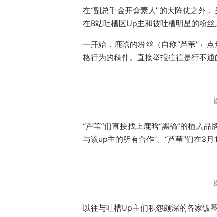
在“副总千金开盒素人”的大阵仗之外
在B站吐槽区Up主和被吐槽明星的粉丝
一开始，鹿晗的粉丝（自称“芦苇”）点
格行为的稿件。直接举报往往是行不通的
“芦苇”们直接找上鹿晗“黑稿”的植入
与该up主的所有合作”。“芦苇”们在3
以往与吐槽Up主们积怨颇深的各家饭圈