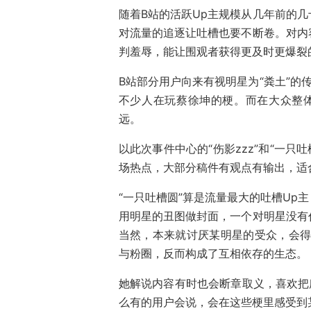
随着B站的活跃Up主规模从几年前的
对流量的追逐让吐槽也要不断卷。对内
判羞辱，能让围观者获得更及时更爆裂
B站部分用户向来有视明星为“粪土”的
不少人在玩蔡徐坤的梗。而在大众整
远。
以此次事件中心的“伤影zzz”和“一只
场热点，大部分稿件有观点有输出，适
“一只吐槽圆”算是流量最大的吐槽Up
用明星的丑图做封面，一个对明星没有
当然，本来就讨厌某明星的受众，会得
与粉圈，反而构成了互相依存的生态。
她解说内容有时也会断章取义，喜欢把
么有的用户会说，会在这些梗里感受到