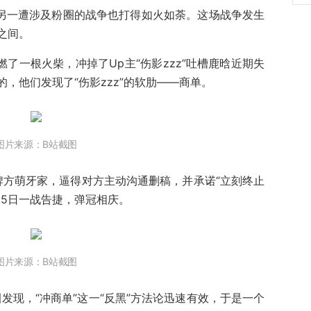
，另一遭涉及粉圈的战争也打得如火如荼。这场战争发生
之间。
燃了一根火柴，冲掉了Up主“伤影zzz”吐槽鹿晗近期失
，他们发现了“伤影zzz”的软肋——商单。
图片来源：B站截图
品牌方萌牙家，逼得对方主动沟通删稿，并承诺“立刻终止
月15日一战告捷，弹冠相庆。
图片来源：B站截图
发现，“冲商单”这一“反黑”方法论迅速有效，于是一个