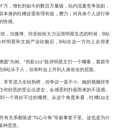
几十万，增长到如今的数百万量级，站内流量竞争加剧，
容本身的吐槽还需有理有据，费力；对具体个人进行审
的快感。
传统，当微博、抖音纷纷大力运营明星生态的时候，B站
体对明星和文娱产业祛魅后，B站在这一方向上走得更
吐槽圆”为例。“伤影zzz”批评明星主打一个嘴毒，紧跟市
合B站乐子人，但有时会上升到人身攻击的层面。
主，常常进入全站热榜，但争议一直不小。她的视频经常
任何好恶的受众点进去，会感受到扑面而来的不适感。
到一个再好不过的嘴替。从这个角度来看，吐槽Up主
所有关系都装进“勾心斗角”等叙事筐子里。这也是为什
某种恶意。