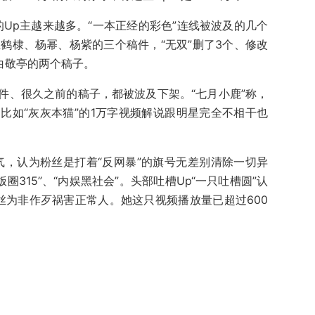
冲的Up主越来越多。“一本正经的彩色”连线被波及的几个
王鹤棣、杨幂、杨紫的三个稿件，“无双”删了3个、修改
白敬亭的两个稿子。
件、很久之前的稿子，都被波及下架。“七月小鹿”称，
比如“灰灰本猫”的1万字视频解说跟明星完全不相干也
气，认为粉丝是打着“反网暴”的旗号无差别清除一切异
圈315”、“内娱黑社会”。头部吐槽Up“一只吐槽圆”认
粉丝为非作歹祸害正常人。她这只视频播放量已超过600