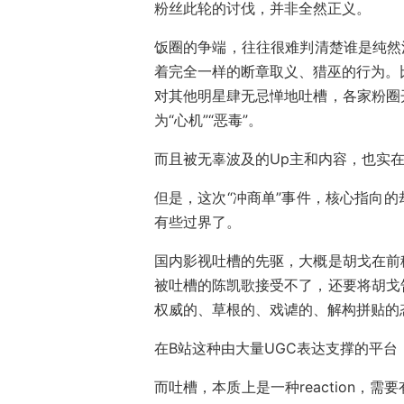
粉丝此轮的讨伐，并非全然正义。
饭圈的争端，往往很难判清楚谁是纯然
着完全一样的断章取义、猎巫的行为。比
对其他明星肆无忌惮地吐槽，各家粉圈
为“心机”“恶毒”。
而且被无辜波及的Up主和内容，也实在
但是，这次“冲商单”事件，核心指向
有些过界了。
国内影视吐槽的先驱，大概是胡戈在前
被吐槽的陈凯歌接受不了，还要将胡戈
权威的、草根的、戏谑的、解构拼贴的
在B站这种由大量UGC表达支撑的平
而吐槽，本质上是一种reaction