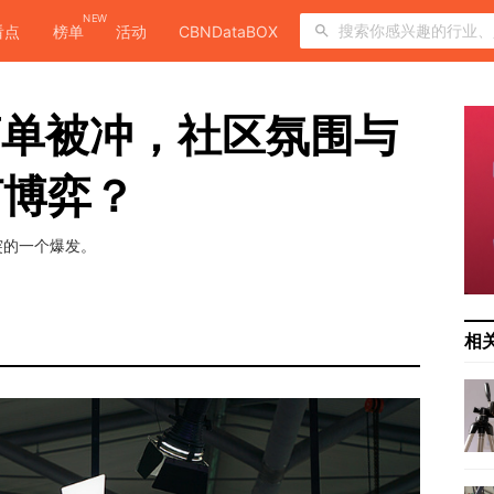
NEW
看点
榜单
活动
CBNDataBOX
商单被冲，社区氛围与
何博弈？
突的一个爆发。
相