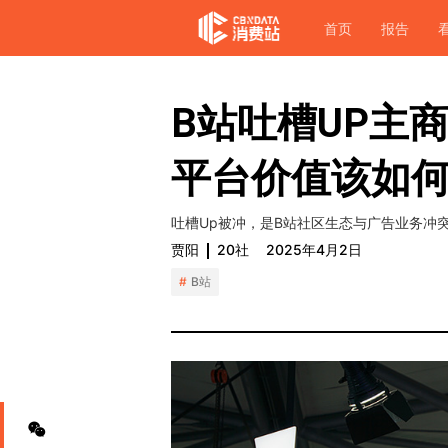
首页
报告
B站吐槽UP主
平台价值该如
吐槽Up被冲，是B站社区生态与广告业务冲
贾阳
20社
2025年4月2日
B站