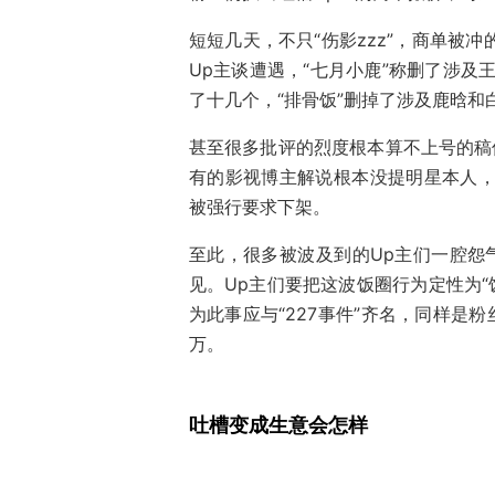
短短几天，不只“伤影zzz”，商单被
Up主谈遭遇，“七月小鹿”称删了涉及
了十几个，“排骨饭”删掉了涉及鹿晗和
甚至很多批评的烈度根本算不上号的稿
有的影视博主解说根本没提明星本人，
被强行要求下架。
至此，很多被波及到的Up主们一腔怨
见。Up主们要把这波饭圈行为定性为“饭
为此事应与“227事件”齐名，同样是
万。
吐槽变成生意会怎样