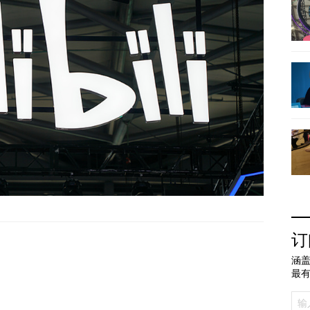
订
涵盖
最