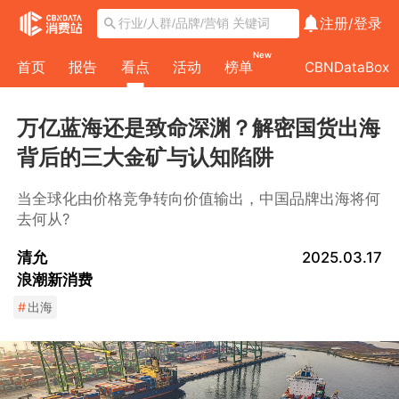
注册/
登录
New
首页
报告
看点
活动
榜单
CBNDataBox
万亿蓝海还是致命深渊？解密国货出海
背后的三大金矿与认知陷阱
当全球化由价格竞争转向价值输出，中国品牌出海将何
去何从?
清允
2025.03.17
浪潮新消费
#
出海