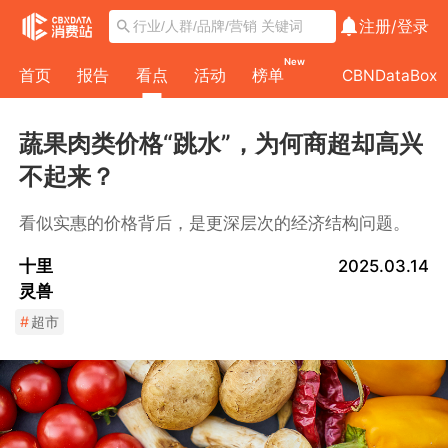
注册/
登录
New
首页
报告
看点
活动
榜单
CBNDataBox
蔬果肉类价格“跳水”，为何商超却高兴
不起来？
看似实惠的价格背后，是更深层次的经济结构问题。
十里
2025.03.14
灵兽
#
超市