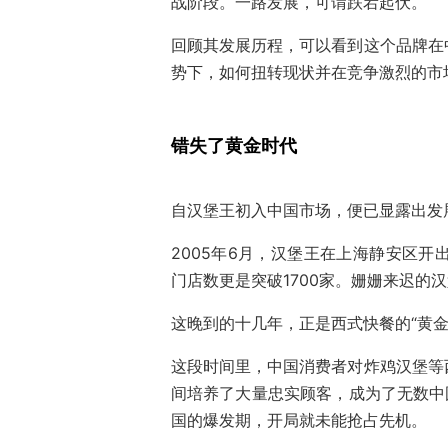
战阶段。一路发展，可谓跌宕起伏。
回顾其发展历程，可以看到这个品牌在
势下，如何扭转现状并在竞争激烈的市
错失了黄金时代
自汉堡王初入中国市场，便已显露出发
2005年6月，汉堡王在上海静安区开
门店数更是突破1700家。姗姗来迟的
这晚到的十几年，正是西式快餐的“黄金
这段时间里，中国消费者对炸鸡汉堡等
间培养了大量忠实顾客，成为了无数中
国的爆发期，开局就未能抢占先机。