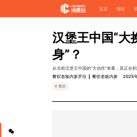
首页
报告
汉堡王中国“大
身”？
从当前汉堡王中国的“大动作”来看，其正在
餐饮老板内参罗欣
餐饮老板内参
2025
餐饮