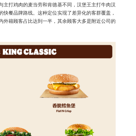
与主打鸡肉的麦当劳和肯德基不同，汉堡王主打牛肉汉
的快餐品牌路线。这种定位实现了差异化的客群覆盖，
内外籍顾客占比达到一半，其余顾客大多是附近公司的