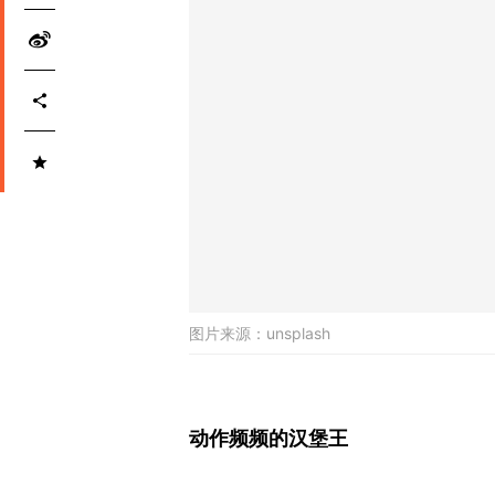
图片来源：
unsplash
动作频频的汉堡王