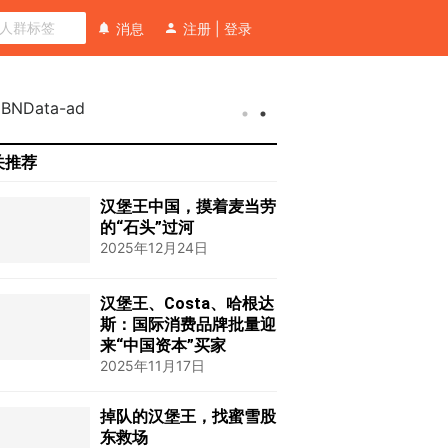
消息
注册
|
登录
关推荐
汉堡王中国，摸着麦当劳
的“石头”过河
2025年12月24日
汉堡王、Costa、哈根达
斯：国际消费品牌批量迎
来“中国资本”买家
2025年11月17日
掉队的汉堡王，找蜜雪股
东救场