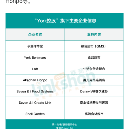
Honpo等。