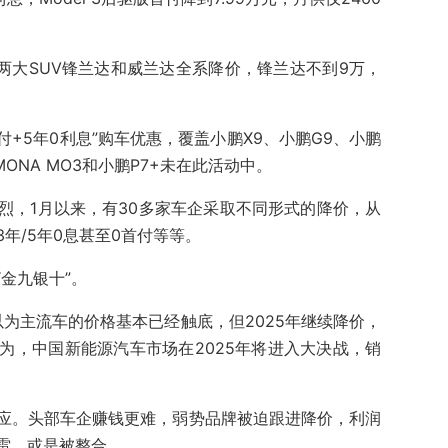
两大SUV锋兰达和威兰达全系降价，锋兰达不到9万，
付+5年0利息”购车优惠，覆盖小鹏X9、小鹏G9、小鹏
ONA MO3和小鹏P7+未在此活动中。
烈，1月以来，有30多家车企采取不同形式的降价，从
年/5年0息甚至0首付等等。
金九银十”。
以为主流车的价格基本已经触底，但2025年继续降价，
为，中国新能源汽车市场在2025年将进入大决战，销
应。头部车企赚钱更难，弱势品牌被迫跟进降价，利润
雷，或是被整合。