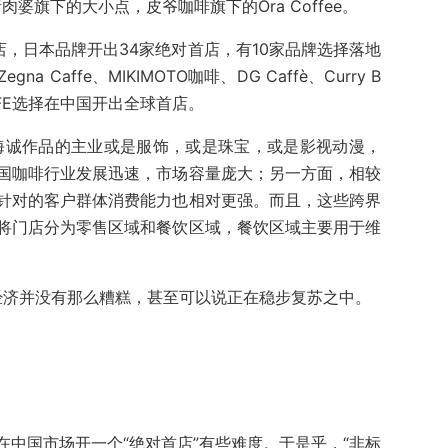
猪肉婆旗下的大小点，皮爷咖啡旗下的Ora Coffee。
店，日本品牌开出34家绝对首店，有10家品牌选择落地
Caffe、MIKIMOTO咖啡、DG Caffè、Curry B
品CAFE选择在中国开出全球首店。
G、新海诚作品的主业或是服饰，或是珠宝，或是影视动漫，
国咖啡行业发展迅速，市场容量庞大；另一方面，相较
针对的客户群体消费能力也相对更强。而且，这些跨界
将门店分为零售区域和餐饮区域，餐饮区域主要用于维
体经济并没有那么糟糕，甚至可以说正在稳步复苏之中。
中国市场开一个“绝对首店”有些难度。于是乎，“非标