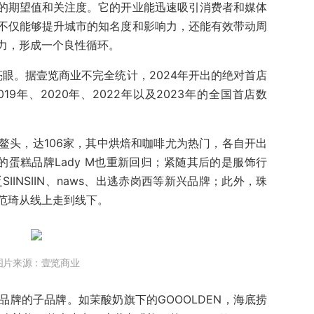
的期望值和关注度。它的开业能迅速吸引消费者和媒体
不仅能够提升城市的知名度和影响力，还能有效带动周
力，形成一个良性循环。
亮眼。据壹览商业不完全统计，2024年开出的绝对首店
19年、2020年、2022年以及2023年的全国首店数
鳌头，达106家，其中烘焙和咖啡尤为热门，各自开出
的蛋糕品牌Lady M也重新回归；紧随其后的是服饰行
IINSIIN、naws、出逃赤岗西等新兴品牌；此外，珠
I范琦从线上走到线下。
图片来源：壹览商业
牌的子品牌。如茉酸奶旗下的GOOOLDEN，海底捞