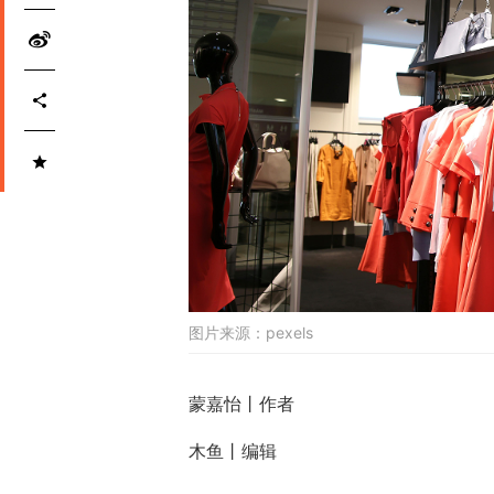
图片来源：
pexels
蒙嘉怡丨作者
木鱼丨编辑