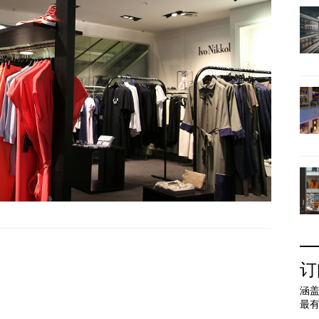
订
涵盖
最