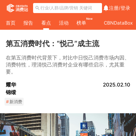
注册/
登录
New
首页
报告
看点
活动
榜单
CBNDataBox
第五消费时代：“悦己”成主流
在第五消费时代背景下，对比中日悦己消费市场内因、
消费特性，理清悦己消费对企业有哪些启示，尤其重
要。
耀华
2025.02.10
锦缎
#
新消费