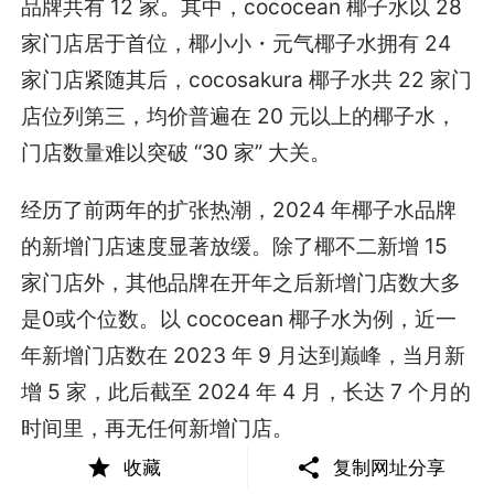
品牌共有 12 家。其中，cococean 椰子水以 28
家门店居于首位，椰小小・元气椰子水拥有 24
家门店紧随其后，cocosakura 椰子水共 22 家门
店位列第三，均价普遍在 20 元以上的椰子水，
门店数量难以突破 “30 家” 大关。
经历了前两年的扩张热潮，2024 年椰子水品牌
的新增门店速度显著放缓。除了椰不二新增 15
家门店外，其他品牌在开年之后新增门店数大多
是0或个位数。以 cococean 椰子水为例，近一
年新增门店数在 2023 年 9 月达到巅峰，当月新
增 5 家，此后截至 2024 年 4 月，长达 7 个月的
时间里，再无任何新增门店。
收藏
复制网址分享
蔻蔻椰的发展轨迹也反映了市场的残酷。2021