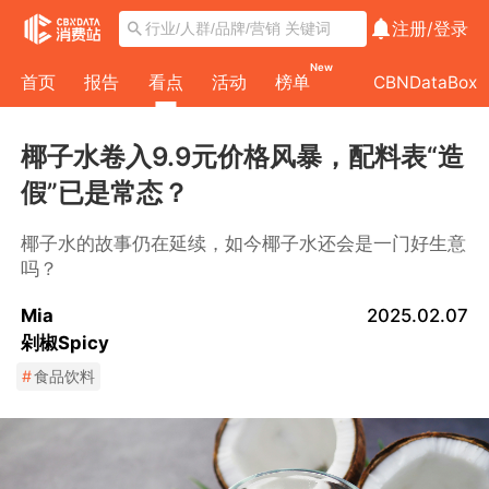
注册/
登录
New
首页
报告
看点
活动
榜单
CBNDataBox
​椰子水卷入9.9元价格风暴，配料表“造
假”已是常态？
椰子水的故事仍在延续，如今椰子水还会是一门好生意
吗？
Mia
2025.02.07
剁椒Spicy
#
食品饮料