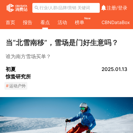
注册/
登录
New
首页
报告
看点
活动
榜单
CBNDataBox
当“北雪南移”，雪场是门好生意吗？
谁为南方雪场买单？
初夏
2025.01.13
惊蛰研究所
#
运动户外