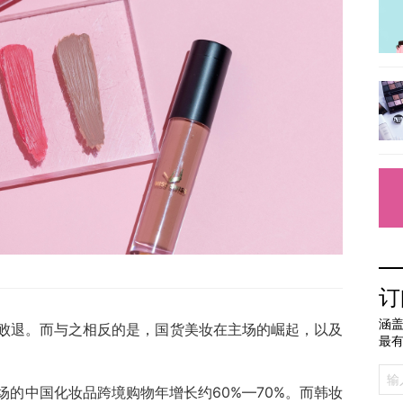
订
涵盖
败退。而与之相反的是，国货美妆在主场的崛起，以及
最
的中国化妆品跨境购物年增长约60%—70%。而韩妆