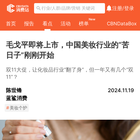
注册/
登录
New
首页
报告
看点
活动
榜单
CBNDataBox
毛戈平即将上市，中国美妆行业的“苦
日子”刚刚开始
双11大促，让化妆品行业“翻了身”，但一年又有几个“双
11”？
陈世锋
2024.11.19
蓝鲨消费
#
美妆个护