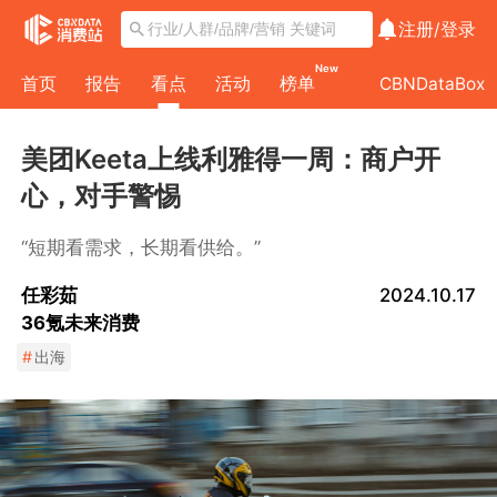
注册/
登录
New
首页
报告
看点
活动
榜单
CBNDataBox
美团Keeta上线利雅得一周：商户开
心，对手警惕
“短期看需求，长期看供给。”
任彩茹
2024.10.17
36氪未来消费
#
出海