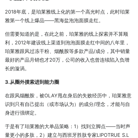
2018年底，是珀莱雅线上化的第一个高光时点，此时珀莱
雅第一个线上爆品——黑海盐泡泡面膜走红。
但需要知道的是，在此之前，珀莱雅的线上探索并不算顺
利，2012年建设线上渠道到泡泡面膜走红中间的八年里，
珀莱雅跟风过冻干粉、烟酰胺等多款产品/成分，其中销量
最好的产品月销也才20万，公司的收入也曾连续陷入负增
长的漩涡。
3.从圈外摸索进到能力圈
在跟风烟酰胺，被OLAY甩在身后的失败经历中，珀莱雅意
识到只有自己提出（或市场认为）的成分/理念，才能与自
身进行强绑定。
于是有了珀莱雅的大单品策略：1）找到立脚点——当时声
量更小的多肽，2）建立与西班牙胜肽专家LIPOTRUE S.L