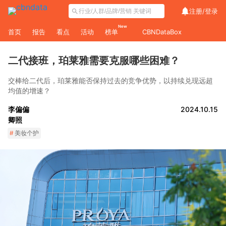
注册/
登录
New
首页
报告
看点
活动
榜单
CBNDataBox
二代接班，珀莱雅需要克服哪些困难？
交棒给二代后，珀莱雅能否保持过去的竞争优势，以持续兑现远超
均值的增速？
李偏偏
2024.10.15
卿照
#
美妆个护