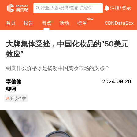
注册/
登录
New
首页
报告
看点
活动
榜单
CBNDataBox
大牌集体受挫，中国化妆品的“50美元
效应”
到底什么价格才是撬动中国美妆市场的支点？
李偏偏
2024.09.20
卿照
#
美妆个护