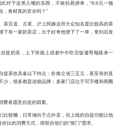
此对于这类入嘴的东西，不敢轻易拼单，“6.9元一顿
租，食材真的安全吗？”
、茶百道、古茗、沪上阿姨这些大众知名度比较高的茶
楼下有一家奶茶店，出于好奇他便下了一单，拿到后发
。
单自提奶茶，上下班路上或者中午吃完饭遛弯顺路来一
自提茶饮具备以下特点：价格立省三五元，甚至有的直
不少，很多都是连锁品牌；多家门店位于写字楼和商圈
消费者愿意自提的因素。
们比较懒，日常倾向于点外卖，但上线的自提功能让他
性价比的消费方式，很契合他们的“抠门”需求。