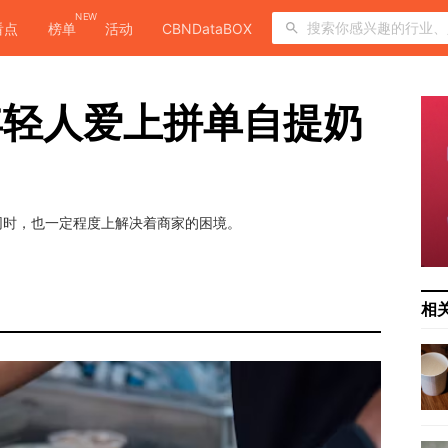
NEW
看点
榜单
活动
CBNDataBOX
年轻人爱上拼单自提奶
同时，也一定程度上解决着商家的困境。
相