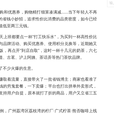
购和优惠券，购物精打细算凑满减……当下年轻人不再
样的省钱小妙招，追求性价比消费的品类密度，如今已经
值低至两三元钱。
天上班都要点一杯“打工快乐水”，为买到一杯高性价比
与品牌活动、购买优惠券、使用积分兑换等，近期她又
饭，再点开“到店自取”，这时一杯十几元的奶茶，六七
道、古茗、沪上阿姨、茶话弄等热门茶饮品牌。
了不少火爆的生意。
赚取着流量，直接带火了一批省钱博主；商家也看准了
钱的穷鬼套餐，一下卖爆；平台也打出拼单外卖形式，
基础上支持用户自提，原本就打了折的商品，用户又立省三五
例，广州荔湾区荔枝湾的柠厂·广式柠茶·熊否咖啡上线