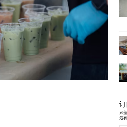
订
涵盖
最