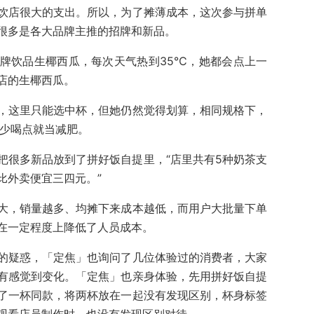
饮店很大的支出。所以，为了摊薄成本，这次参与拼单
很多是各大品牌主推的招牌和新品。
牌饮品生椰西瓜，每次天气热到35℃，她都会点上一
店的生椰西瓜。
，这里只能选中杯，但她仍然觉得划算，相同规格下，
，少喝点就当减肥。
把很多新品放到了拼好饭自提里，“店里共有5种奶茶支
比外卖便宜三四元。”
大，销量越多、均摊下来成本越低，而用户大批量下单
在一定程度上降低了人员成本。
的疑惑，「定焦」也询问了几位体验过的消费者，大家
有感觉到变化。「定焦」也亲身体验，先用拼好饭自提
了一杯同款，将两杯放在一起没有发现区别，杯身标签