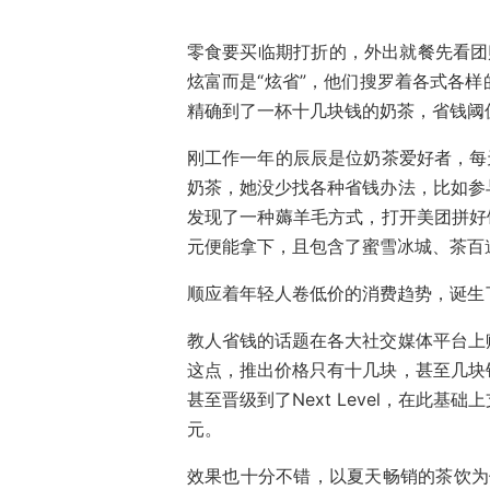
零食要买临期打折的，外出就餐先看团
炫富而是“炫省”，他们搜罗着各式各
精确到了一杯十几块钱的奶茶，省钱阈
刚工作一年的辰辰是位奶茶爱好者，每
奶茶，她没少找各种省钱办法，比如参
发现了一种薅羊毛方式，打开美团拼好
元便能拿下，且包含了蜜雪冰城、茶百
顺应着年轻人卷低价的消费趋势，诞生
教人省钱的话题在各大社交媒体平台上
这点，推出价格只有十几块，甚至几块
甚至晋级到了Next Level，在此
元。
效果也十分不错，以夏天畅销的茶饮为