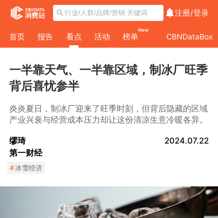
注册/
登录
New
首页
报告
看点
活动
榜单
CBNDataBox
一半靠天气、一半靠区域，制冰厂旺季
背后喜忧参半
炎炎夏日，制冰厂迎来了旺季时刻，但背后隐藏的区域
产业兴衰与经营成本压力却让这份清凉生意冷暖各异。
缪琦
2024.07.22
第一财经
#
冰雪经济