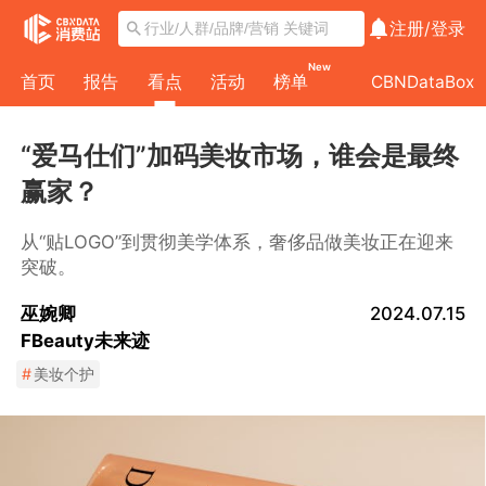
注册/
登录
New
首页
报告
看点
活动
榜单
CBNDataBox
“爱马仕们”加码美妆市场，谁会是最终
赢家？
从“贴LOGO”到贯彻美学体系，奢侈品做美妆正在迎来
突破。
巫婉卿
2024.07.15
FBeauty未来迹
#
美妆个护