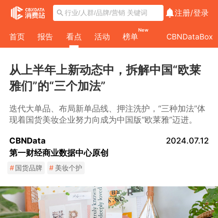
注册/
登录
New
首页
报告
看点
活动
榜单
CBNDataBox
从上半年上新动态中，拆解中国“欧莱
雅们”的“三个加法”
迭代大单品、布局新单品线、押注洗护，“三种加法”体
现着国货美妆企业努力向成为中国版“欧莱雅”迈进。
CBNData
2024.07.12
第一财经商业数据中心原创
#
国货品牌
#
美妆个护