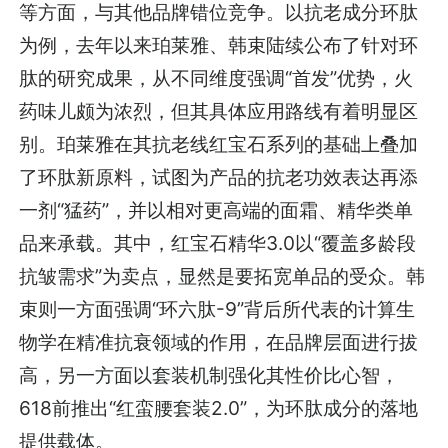
等方面，与其他品牌错位竞争。以抗老成分环肽
为例，去年以来珀莱雅、韩束陆续公布了针对环
肽的研究成果，从不同维度强调“首发”优势，火
药味儿颇为浓烈，但其具体应用路线有着明显区
别。珀莱雅在其抗老线红宝石系列的基础上叠加
了环肽新原料，试图为产品的抗老功效表达再添
一剂“猛药”，并以相对更高端的面霜、精华类单
品来承载。其中，红宝石精华3.0以“覆盖多龄段
抗皱需求”为卖点，显然是要拓宽单品的受众。韩
束则一方面强调“环六肽-9”背后所代表的计算生
物学在精准抗衰领域的作用，在品牌层面进行拔
高，另一方面以套装机制强化其性价比心智，
618前推出“红蛮腰套装2.0”，为环肽成分的落地
提供载体。