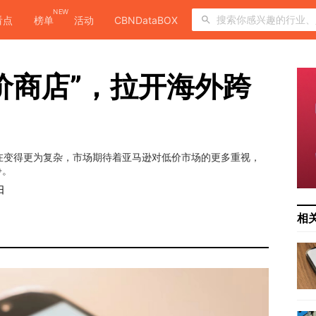
NEW
看点
榜单
活动
CBNDataBOX
价商店”，拉开海外跨
战也在变得更为复杂，市场期待着亚马逊对低价市场的更多重视，
争。
日
相