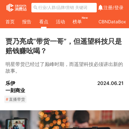
注册/
登录
New
首页
报告
看点
活动
榜单
CBNDataBox
贾乃亮成“带货一哥”，但遥望科技只是
赔钱赚吆喝？
明星带货已经过了巅峰时期，而遥望科技必须讲出新的
故事。
乐伊
2024.06.21
一刻商业
#
直播带货