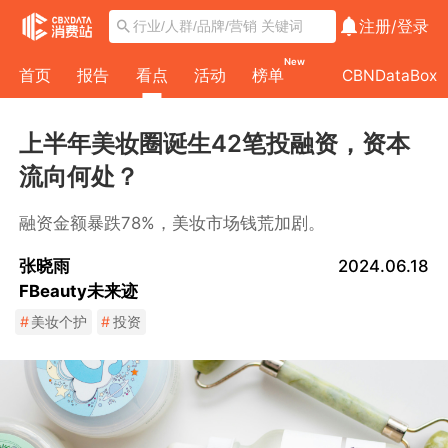
注册/
登录
New
首页
报告
看点
活动
榜单
CBNDataBox
上半年美妆圈诞生42笔投融资，资本
流向何处？
融资金额暴跌78%，美妆市场钱荒加剧。
张晓雨
2024.06.18
FBeauty未来迹
#
美妆个护
#
投资