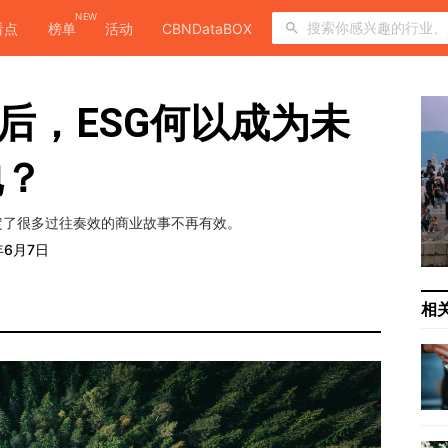
NEW
看点
榜单
活动
CBNDataBOX
背后，ESG何以成为未
地？
定了很多过往奏效的商业故事不再有效。
年6月7日
相