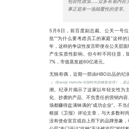
包容性政策......众多有着
事正迎来一场颠覆性的变革。
5月6日，
前百度副总裁、公关一号位
批
”
“为什么要考虑员工的家庭”这样
年，这样的
争议性
发言即便在公关层面
产生实质性影响。但今时不同往昔，
7
%，市值蒸发超
60亿港元。
无独有偶，近期一部由HBO出品的纪录片《Brandy
（《Brandy Hellville与
快时尚的畸形崇拜》，原品牌名称
潮。纪录片揭示了这家以年轻女性为主
化、抄袭的产品、不负责任的营销内容
场都赚得盆满钵满的“成功企业”。不
根据《卫报》评论文章，与大多数时尚品牌不
没有使命宣言或自上而下的品牌形象，
公司“专门设计”此种“无法被追踪”的结