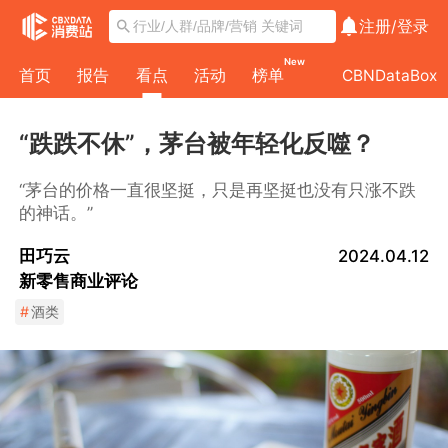
注册/
登录
New
首页
报告
看点
活动
榜单
CBNDataBox
“跌跌不休”，茅台被年轻化反噬？
“茅台的价格一直很坚挺，只是再坚挺也没有只涨不跌
的神话。”
田巧云
2024.04.12
新零售商业评论
#
酒类