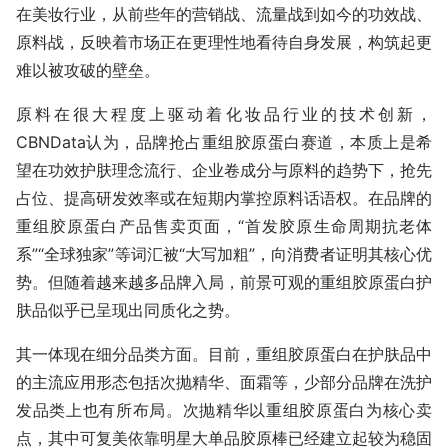
在美妆行业，从前些年的营销战、流量战到如今的功效战、
原料战，反映着市场正在更理性地看待自身发展，构筑起更
难以被攻破的壁垒。
原料在很大程度上驱动着化妆品行业的技术创新，
CBNData认为，品牌抢占重组胶原蛋白赛道，本质上是希
望在功效护肤理念流行、企业卷成分与原料的趋势下，抢先
占位、提高研发效率或在短期内掌控原料话语权。在品牌的
重组胶原蛋白产品售卖页面，“首发胶原生命周期抗老体
系”“全球独家”等词汇被“大写加粗”，向消费者证明其核心优
势。但随着越来越多品牌入局，前景可观的重组胶原蛋白护
肤品似乎已呈现出同质化之势。
其一体现在细分品类方面。目前，重组胶原蛋白在护肤品中
的主流应用形态包括次抛精华、面霜等，少部分品牌在洗护
发品类上也有所布局。次抛精华以重组胶原蛋白为核心卖
点，其中可复美依靠明星大单品胶原棒已经建立起较为稳固