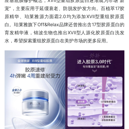
应基底膜修护概念，XVⅡ型重组胶原蛋白逐渐成为市场“新
宠”，主要应用于延缓衰老、防脱发护发方向。百植萃17胶
原精华、珀莱雅源力面霜2.0均为添加XVII型重组胶原蛋
白。珀莱雅旗下Off&Relax品牌还曾推出含17型胶原蛋白的
育发精华液，锦波生物也推出XVII型人源化胶原蛋白洗发
水，希望探索重组胶原蛋白在美护市场的更多应用。