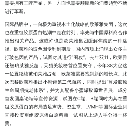
需要拥有王牌产品，另一方面也需要顺应新的消费趋势不断
进行革新。
国际品牌中，一向极为重视本土化战略的欧莱雅集团，这次
也在重组胶原蛋白热潮中走在前列，率先与中国原料商合作
推出相关产品。这或许也是欧莱雅集团缓解焦虑的一种途
径。欧莱雅的玻色因专利到期后，国内市场上涌现出众多主
打玻色因的产品，试图对其进行“围攻”。去年双11，欧莱雅
还被珀莱雅反超，天猫美妆榜首位置失守，今年38大促这
一位置继续被珀莱雅占领，欧莱雅需要找到新的增长点。此
次巴黎欧莱雅推出小蜜罐第二代面霜， 同时提出“首发胶原
生命周期抗老体系”，并为其配备小蜜罐胶原世界展、成分
首发圆桌论坛等宣传资源，试图在C端、B端同时为其在重
组胶原蛋白的布局造足声势。资生堂、LVMH等国际企业则
直接投资重组胶原蛋白原料商，试图从上游入手分得一杯
羹。