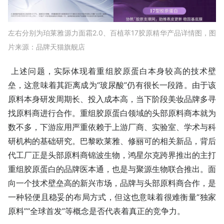
左右分别为珀莱雅源力面霜2.0、百植萃17胶原精华产品详情图，图
片来源：品牌天猫旗舰店
上述问题，实际体现着重组胶原蛋白本身较高的技术壁
垒，这意味着其距离成为“玻尿酸”仍有很长一段路。由于该
原料本身研发周期长、投入成本高，当下阶段美妆品牌多寻
找原料商进行合作。重组胶原蛋白领域的头部原料商本就为
数不多，下游应用严重依赖于上游厂商、实验室、学术与科
研机构的基础研究。巴黎欧莱雅、修丽可的相关新品，背后
代工厂正是头部原料商锦波生物，鸿星尔克跨界推出的主打
重组胶原蛋白的品牌医本通，也是与聚源生物联合推出。面
向一个技术壁垒高的新兴市场，品牌与头部原料商合作，是
一种轻便且稳妥的布局方式，但这也意味着很难衡量“独家
原料”“全球首发”等概念是否代表着真正的竞争力。