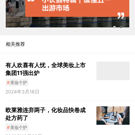
相关推荐
有人欢喜有人忧，全球美妆上市
集团11强出炉
#
美妆个护
2024年3月18日
欧莱雅连弃两子，化妆品快卷成
处方药了
#
美妆个护